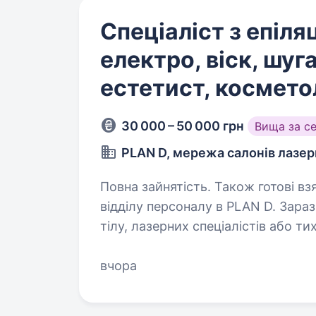
Спеціаліст з епіляц
електро, віск, шуг
естетист, космето
30 000 – 50 000 грн
Вища за с
PLAN D, мережа салонів лазерн
Повна зайнятість. Також готові взяти студента. Приві
відділу персоналу в PLAN D. Зара
тілу, лазерних спеціалістів або тих, хто хоч
максимально детальним, аби ти з
вчора