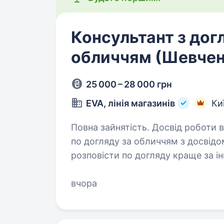
Консультант з дог
обличчям (Шевчен
25 000 – 28 000 грн
EVA, лінія магазинів
Ки
Повна зайнятість. Досвід роботи від 1 року. EVA шук
по догляду за обличчям з досвідо
розповісти по догляду краще за і
Вимоги: Досвід роботи на пос
вчора