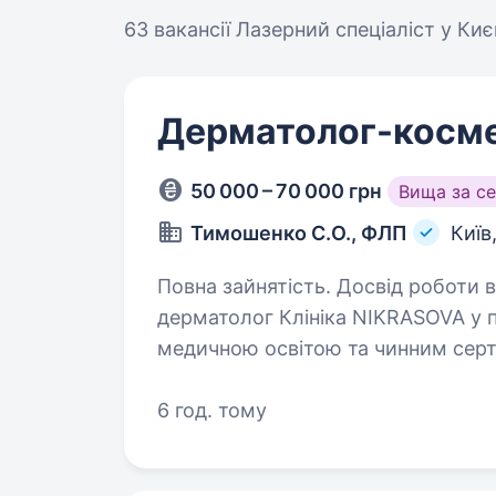
63 вакансії
Лазерний спеціаліст у Киє
Дерматолог-косм
50 000 – 70 000 грн
Вища за с
Тимошенко С.О., ФЛП
Київ
Повна зайнятість. Досвід роботи від 2 років
дерматолог Клініка NIKRASOVA у 
медичною освітою та чинним серти
Розглядаємо виключно кандидатів
6 год. тому