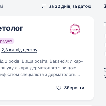
ві
за 30 днів, за датою
етолог
ередню
,
2,3 км від центру
. Вища освіта. Вакансія: лікар-
пошуку лікаря-дерматолога з вищою
фікатом спеціаліста з дерматології.
, які відповідають цим вимогам…
Зберегти