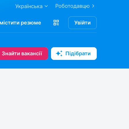
Роботодавцю
Українська
містити
резюме
Увійти
Знайти вакансії
Підібрати