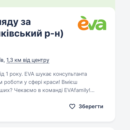
ляду за
ківський р-н)
їв,
1,3 км від центру
ає консультанта
м роботи у сфері краси! Вмієш
нших? Чекаємо в команді EVAfamily!
аді консультанта у сфері краси…
Зберегти