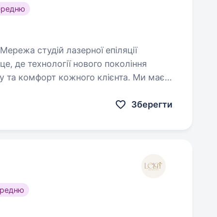
ередню
це, де технології нового покоління
у та комфорт кожного клієнта. Ми маємо
n (Німеччина)…
Зберегти
ередню