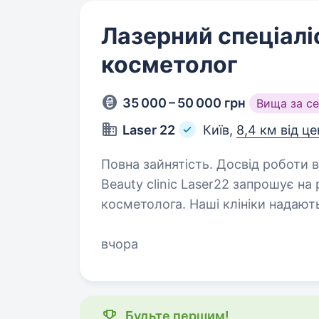
Лазерний спеціалі
косметолог
35 000 – 50 000 грн
Вища за с
Laser 22
Київ,
8,4 км від ц
Повна зайнятість. Досвід роботи ві
Beauty clinic Laser22 запрошує на
косметолога. Наші клініки надають
ін'єкційної косметології, естетиці
вчора
Будьте першим!