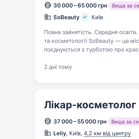
30 000 – 65 000 грн
Вища за с
SoBeauty
Київ
Повна зайнятість. Середня освіта. Мережа студій лазерної епіляції
та косметології SoBeauty — це міс
поєднуються з турботою про крас
найбільший парк лазерів Asclepio
2 дні тому
Лікар-косметолог
37 000 – 55 000 грн
Вища за с
Leliy
, Київ,
4,2 км від центру