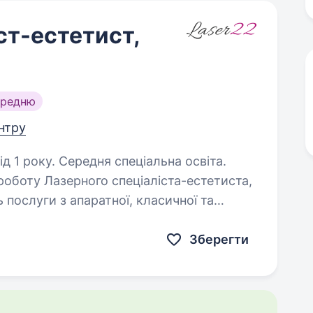
ст-естетист,
ередню
ентру
д 1 року. Середня спеціальна освіта.
 роботу Лазерного спеціаліста-естетиста,
 послуги з апаратної, класичної та
 по тілу. Маємо ліцензію МОЗ. Наявність…
Зберегти