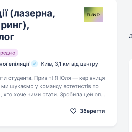
ії (лазерна,
аринг),
лог
Д
ередню
ої епіляції
Київ,
3,1 км від центру
т! Я Юля — керівниця
з ми шукаємо у команду естетистів по
е ними стати. Зробила цей опис
розуміла,…
Зберегти