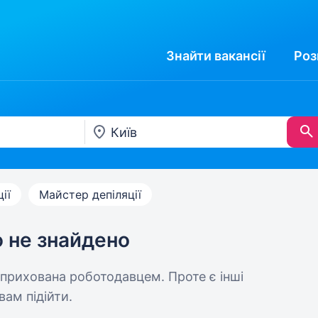
Знайти
вакансії
Роз
ії
Майстер депіляції
ю не знайдено
 прихована роботодавцем. Проте є інші
вам підійти.