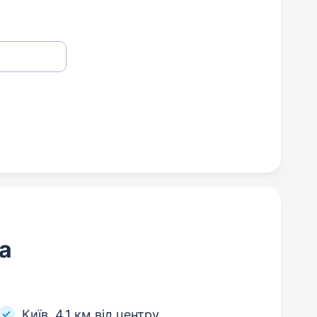
а
Київ,
4,1 км від центру