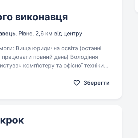
ого виконавця
навець
, Рівне,
2,6 км від центру
ювати повний день) Володіння
сь…
Зберегти
 крок