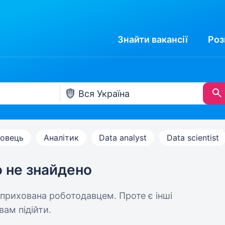
Знайти
вакансії
Роз
бовець
Аналітик
Data analyst
Data scientist
ю не знайдено
 прихована роботодавцем. Проте є інші
вам підійти.