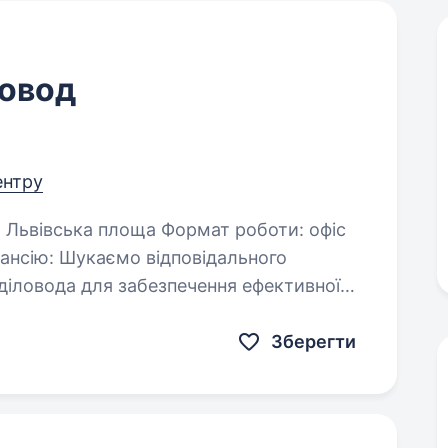
ловод
ентру
кансію: Шукаємо відповідального
-діловода для забезпечення ефективної
Зберегти