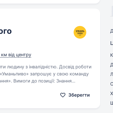
ого
Д
Ц
 км від центру
К
Д
яти людину з інвалідністю. Досвід роботи
Л
. Вимоги до позиції: Знання
ативних актів по веденню кадрового
Х
свід роботи…
Зберегти