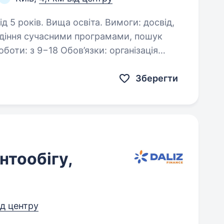
. Вища освіта. Вимоги: досвід,
одіння сучасними програмами, пошук
боти: з 9−18 Обов’язки: організація
реабілітаційного центру в який…
Зберегти
нтообігу,
ід центру