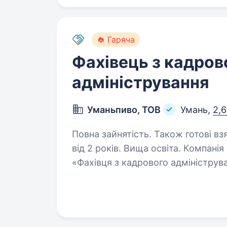
Гаряча
Фахівець з кадров
адміністрування
Уманьпиво, ТОВ
Умань,
2,6
Повна зайнятість. Також готові вз
від 2 років. Вища освіта. Компанія «Уманьпиво» запрошує у свою команду
«Фахівця з кадрового адміністрування»
трудового законодавства та норм
обліку та діловодства; До