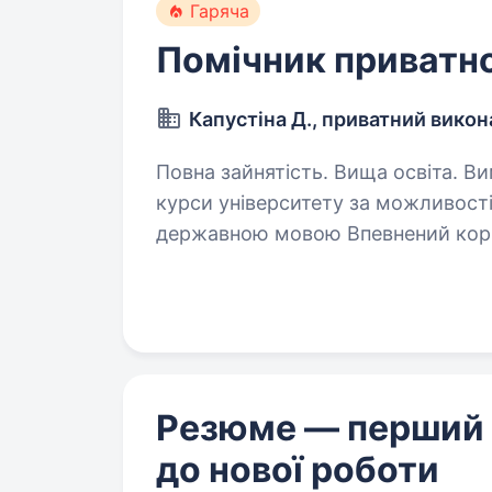
Гаряча
Помічник приватн
Капустіна Д., приватний вико
Повна зайнятість. Вища освіта. Вимоги: Вища юридична освіта (останні
курси університету за можливості прац
державною мовою Впевнений користувач комп’ютеру та офісної техніки
Бажання навчатись та розвивати
Резюме — перший
до нової роботи