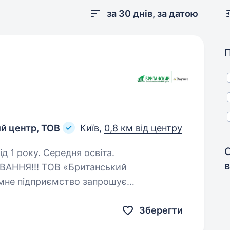
за 30 днів, за датою
й центр, ТОВ
Київ,
0,8 км від центру
д 1 року. Середня освіта.
в
ННЯ!!! ТОВ «Британський
емне підприємство запрошує
нський офтальмологічний центр» —
ні. Ми діагностуємо…
Зберегти