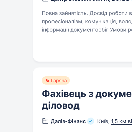
Повна зайнятість. Досвід роботи від 5 років
професіоналізм, комунікація, вол
інформації документообіг Умови ро
робочого дня керівника протезно 
Гаряча
Фахівець з докуме
діловод
Даліз-Фінанс
Київ,
1,5 км в