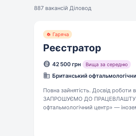
887 вакансій
Діловод
Гаряча
Реєстратор
42 500 грн
Вища за середню
Британський офтальмологічни
Повна зайнятість. Досвід роботи ві
ЗАПРОШУЄМО ДО ПРАЦЕВЛАШТУВА
офтальмологічний центр» — іноз
до працевлаштування ТОВ «Брита
це сучасна офтальмологія в Украї