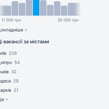
11 000 грн
35 000 грн
окладніше
і вакансії за містами
иїв
226
ніпро
54
ьвів
32
Одеса
29
арків
21
Ще