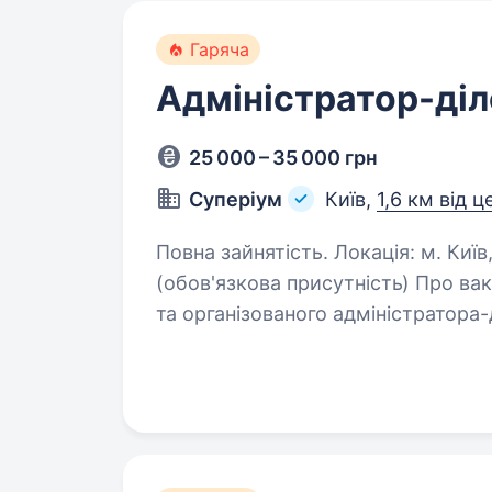
Гаряча
Адміністратор-ді
25 000 – 35 000 грн
Суперіум
Київ,
1,6 км від ц
Повна зайнятість. Локація: м. Київ, Львівська площа Формат роботи: офіс
(обов'язкова присутність) Про ва
та організованого адміністратора
роботи офісу та документообігу…