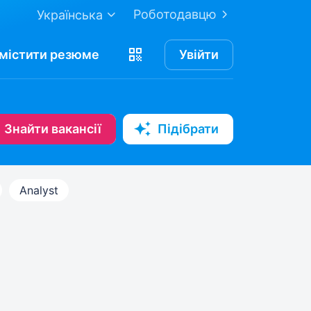
Роботодавцю
Українська
містити
резюме
Увійти
Знайти вакансії
Підібрати
Analyst