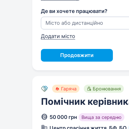
Де ви хочете працювати?
Додати місто
Продовжити
Гаряча
Бронювання
Помічник керівник
50 000 грн
Вища за середню
Центр спасіння життя, БФ, БО