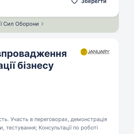
Зберегти
ії Сил
Оборони
 впровадження
ції бізнесу
нстрація
, тестування; Консультації по роботі