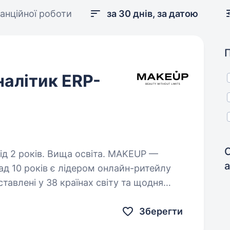
танційної роботи
за 30 днів, за датою
налітик ERP-
С
оків. Вища освіта. MAKEUP —
д 10 років є лідером онлайн-ритейлу
ставлені у 38 країнах світу та щодня
сним сервісом, кращими брендами
Зберегти