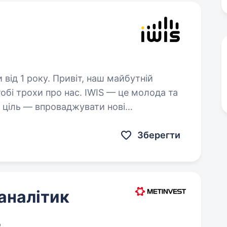
іт, наш майбутній
тобі трохи про нас. IWIS — це молода та
і завдання в сфері IT,…
Зберегти
аналітик
о