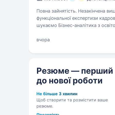
Повна зайнятість. Незакінчена вища освіта. Запрошу
функціональної експертизи кадров
шукаємо Бізнес-аналітика з освіт
ви зацікавлені у набутті професій
вчора
Резюме — перший
до нової роботи
Не більше 3 хвилин
Щоб створити та розмістити ваше
резюме.
Прозорість