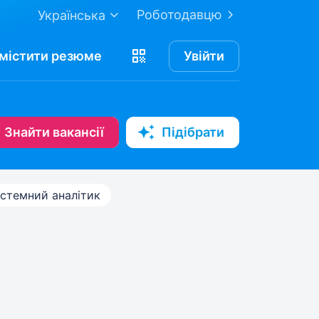
Роботодавцю
Українська
містити
резюме
Увійти
Знайти вакансії
Підібрати
стемний аналітик