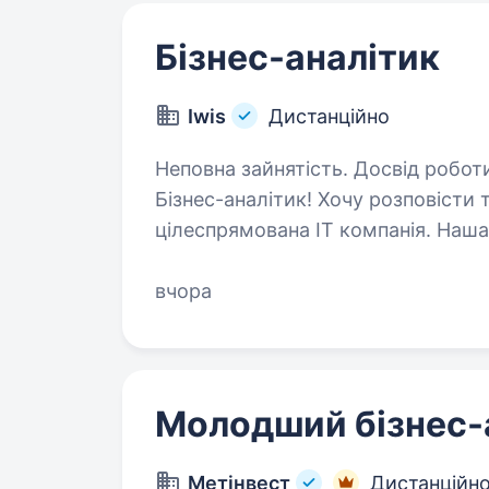
Бізнес-аналітик
Iwis
Дистанційно
Неповна зайнятість. Досвід роботи від 1 року. Прив
Бізнес-аналітик! Хочу розповісти 
цілеспрямована ІТ компанія. Наша ціль — впроваджувати нові
та вирішувати складні, нестандартн
вчора
Молодший бізнес-
Метінвест
Дистанційн