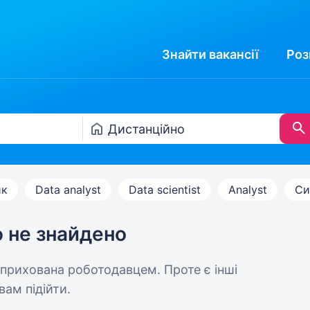
Знайти
вакансії
Роз
ик
Data analyst
Data scientist
Analyst
Си
ю не знайдено
 прихована роботодавцем. Проте є інші
вам підійти.