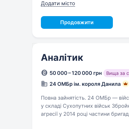
Додати місто
Продовжити
Аналітик
50 000 – 120 000 грн
Вища за 
24 ОМБр ім. короля Данила
Повна зайнятість. 24 ОМБр — військове з‘єднання механізованих військ
у складі Сухопутних військ Збройн
агресії у 2014 році частини брига
війни на сході.…