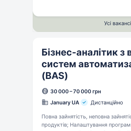
Усі ваканс
Бізнес-аналітик з
систем автоматиза
(BAS)
30 000 – 70 000 грн
January UA
Дистанційно
Повна зайнятість, неповна зайнятість. Участь в переговорах, демо
продуктів; Налаштування програми