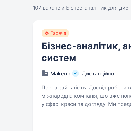
107 вакансій
Бізнес-аналітик для дис
Гаряча
Бізнес-аналітик, а
систем
Makeup
Дистанційно
Повна зайнятість. Досвід роботи від 2 р
міжнародна компанія, що вже пона
у сфері краси та догляду. Ми пред
надихаємо мільйони клієнтів які
та сучасним…