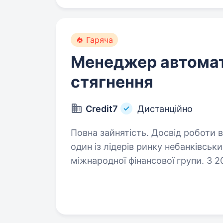
Гаряча
Менеджер автомат
стягнення
Credit7
Дистанційно
Повна зайнятість. Досвід роботи від 2 років. Фінансова к
один із лідерів ринку небанківськи
міжнародної фінансової групи. З 
надаючи якісні та зручні фінансові