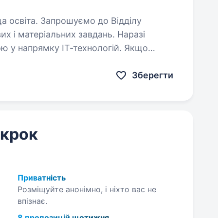
ємо до Відділу
их і матеріальних завдань. Наразі
ою у напрямку ІТ-технологій. Якщо
ного досвіду та прагнете…
Зберегти
 крок
Приватність
Розміщуйте анонімно, і ніхто вас не
впізнає.
8 пропозицій щотижня