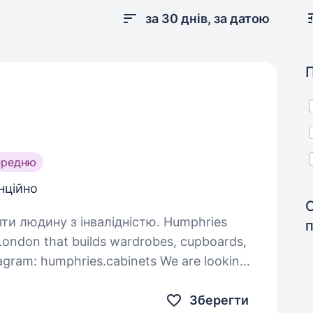
за 30 днів, за датою
ередню
нційно
дину з інвалідністю. Humphries
 London that builds wardrobes, cupboards,
tagram: humphries.cabinets We are looking
strong sales…
Зберегти