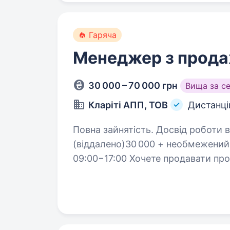
Гаряча
Менеджер з прода
30 000 – 70 000 грн
Вища за с
Кларіті АПП, ТОВ
Дистанці
Повна зайнятість. Досвід роботи від 2 років. Менедж
(віддалено)30 000 + необмежений % від продажів 
09:00−17:00 Хочете продавати про
до нас. Clarity Project — одна з 