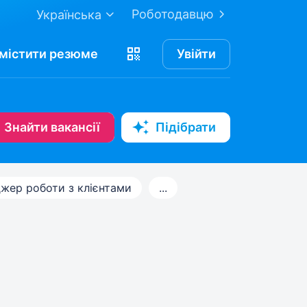
Роботодавцю
Українська
містити
резюме
Увійти
Знайти вакансії
Підібрати
жер роботи з клієнтами
...