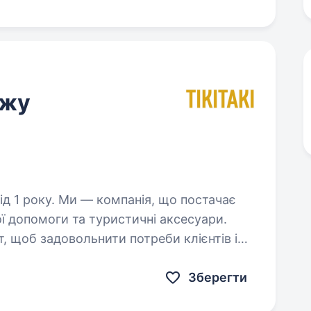
ажу
нія, що постачає
ої допомоги та туристичні аксесуари.
 щоб задовольнити потреби клієнтів і
ьше потребує. Ми…
Зберегти