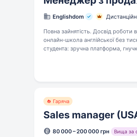
Менеджер з прода
Englishdom
Дистанційн
Повна зайнятість. Досвід роботи від 1 року. Привіт! 
онлайн-школа англійської без тис
студента: зручна платформа, гнуч
групове), швидкий підбір виклад
Гаряча
Sales manager (USA
80 000 – 200 000 грн
Вища за 