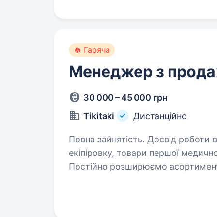
Гаряча
Менеджер з прод
30 000 – 45 000 грн
Tikitaki
Дистанційно
Повна зайнятість. Досвід роботи від 1 року. Ми — компа
екіпіровку, товари першої медичн
Постійно розширюємо асортимент,
допомогти тим, хто цього найбіл