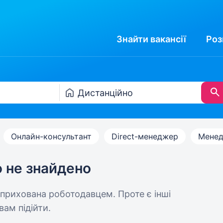
Знайти
вакансії
Роз
Онлайн-консультант
Direct-менеджер
Менед
ю не знайдено
 прихована роботодавцем. Проте є інші
вам підійти.