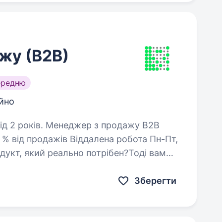
жу (В2В)
ередню
йно
ер з продажу B2B
Віддалена робота Пн-Пт,
дукт, який реально потрібен?Тоді вам
найбільших українських…
Зберегти