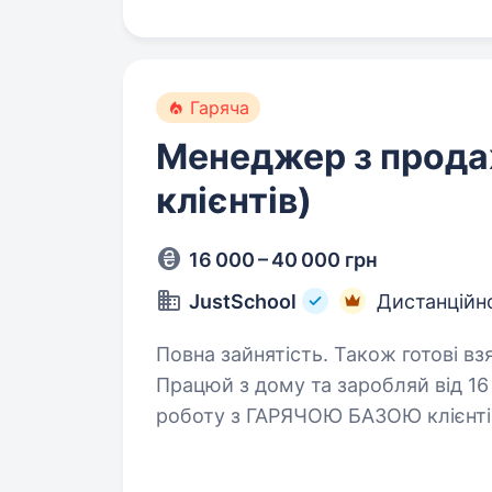
Гаряча
Менеджер з прода
клієнтів)
16 000 – 40 000 грн
JustSchool
Дистанційн
Повна зайнятість. Також готові вз
Працюй з дому та заробляй від 16
роботу з ГАРЯЧОЮ БАЗОЮ клієнтів,
та розвиток у дружній команді. JustSchool — це онлайн-школа нового
покоління,…