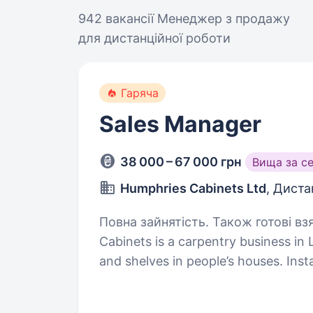
942 вакансії
Менеджер з продажу
для дистанційної роботи
Гаряча
Sales Manager
38 000 – 67 000 грн
Вища за с
Humphries Cabinets Ltd
, Диста
Повна зайнятість. Також готові взяти лю
Cabinets is a carpentry business in
and shelves in people’s houses. Ins
for a confident communicator with 