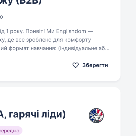
жу (В2В)
о
Ми Englishdom —
ку, де все зроблено для комфорту
кий формат навчання: (індивідуальне або
ача та підтримка на кожному…
Зберегти
, гарячі ліди)
середню