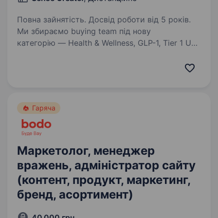
Повна зайнятість. Досвід роботи від 5 років.
Ми збираємо buying team під нову
категорію — Health & Wellness, GLP-1, Tier 1 US.
Байер у нас — не універсальний спеціаліст. Є
окрема креативна команда, яка займається
spy-інструментами, ресерчем і
виробництвом…
Гаряча
Маркетолог, менеджер
вражень, адміністратор сайту
(контент, продукт, маркетинг,
бренд, асортимент)
40 000 грн