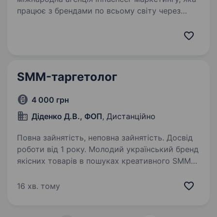
працює з брендами по всьому світу через
YouTube, Twitch, Instagram, TikTok та інші
цифрові платформи. Ми допомагаємо брендам
реалізовувати ефективні рекламні…
SMM-таргетолог
4 000 грн
Діденко Д.В., ФОП
, Дистанційно
Повна зайнятість, неповна зайнятість. Досвід
роботи від 1 року. Молодий український бренд
якісних товарів в пошуках креативного SMM-
таргетолога, який розуміється на маркетингу
та продажах. Ми працюємо з аксесуарами зі
16 хв. тому
сфері краси преміум класу. Зараз ми на етапі
масштабування…