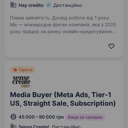
Hay credito
Дистанційно
Повна зайнятість. Досвід роботи від 1 року.
Ми — міжнародна фінтех-компанія, яка з 2025
року працює на ринку онлайн-кредитування
Іспанії. Шукаємо Performance Media Buyer,
який відповідатиме за запуск, оптимізацію
та масштабування рекламних кампаній
у Meta…
Гаряча
Media Buyer (Meta Ads, Tier-1
US, Straight Sale, Subscription)
45 000 – 90 000 грн
Вища за середню
Sense Create!
, Дистанційно