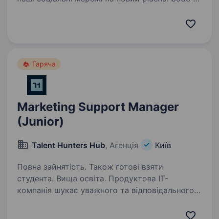
це платформа, що сповнює життя людей
новими враженнями вже більше 15 років.
Ми почали з того, що зробили подарунки
незабутніми,…
Гаряча
Marketing Support Manager
(Junior)
Talent Hunters Hub
, Агенція
Київ
Повна зайнятість. Також готові взяти
студента. Вища освіта. Продуктова ІТ-
компанія шукає уважного та відповідального
початківця у відділ інтернет-маркетингу
на посаду Marketing Support Manager (Junior).