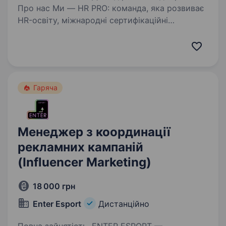
Про нас Ми — HR PRO: команда, яка розвиває
HR-освіту, міжнародні сертифікаційні
програми та професійні HR-події в Україні
та за її межами. Ми створюємо одні
з найсильніших HR-продуктів і професійних
подій, які знають…
Гаряча
Менеджер з координації
рекламних кампаній
(Influencer Marketing)
18 000 грн
Enter Esport
Дистанційно