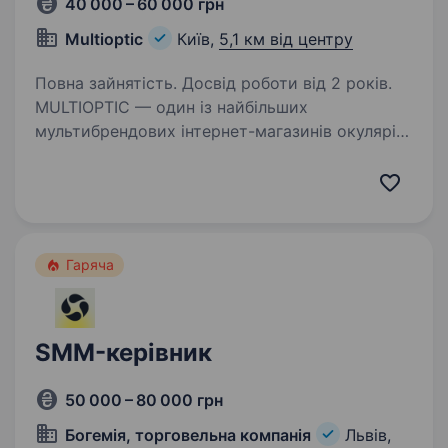
40 000 – 60 000 грн
Multioptic
Київ,
5,1 км від центру
Повна зайнятість. Досвід роботи від 2 років.
MULTIOPTIC — один із найбільших
мультибрендових інтернет-магазинів окулярів
в Україні. Соціальні мережі для нас —
не просто майданчик для комунікації, а один
із ключових каналів залучення клієнтів і
продажів. Саме…
Гаряча
SMM-керівник
50 000 – 80 000 грн
Богемія, торговельна компанія
Львів,