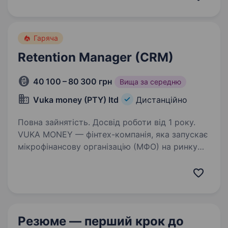
Досвід у digital не обов’язковий — головне
це бажання розвиватися та навчатися!…
Гаряча
Retention Manager (CRM)
40 100 – 80 300 грн
Вища за середню
Vuka money (PTY) ltd
Дистанційно
Повна зайнятість. Досвід роботи від 1 року.
VUKA MONEY — фінтех-компанія, яка запускає
мікрофінансову організацію (МФО) на ринку
Південної Африки, де повторні видачі — один
з ключових KPI. Власник бізнесу — громадянин
України, і ми свідомо формуємо
україномовну…
Резюме — перший крок
до