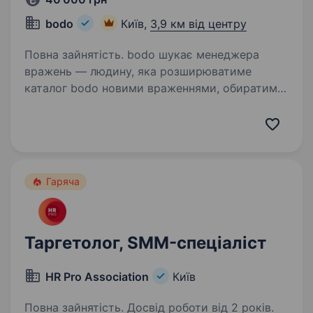
bodo
Київ,
3,9 км від центру
Повна зайнятість. bodo шукає менеджера
вражень — людину, яка розширюватиме
каталог bodo новими враженнями, обиратиме
найкращих партнерів і відповідатиме за те,
щоб кожна пропозиція на сайті була якісною,
привабливою та продуманою…
Гаряча
Таргетолог, SMM-спеціаліст
HR Pro Association
Київ
Повна зайнятість. Досвід роботи від 2 років.