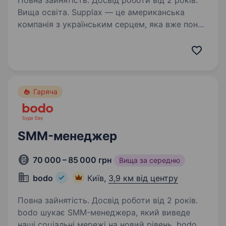
Повна зайнятість. Досвід роботи від 2 років.
Вища освіта. Supplax — це американська
компанія з українським серцем, яка вже понад
5 років активно розвивається на ринку.
Ми виконуємо роль віддаленого бек-офісу для
майстрів у США, що спеціалізуються
на ремонтних роботах.…
Гаряча
SMM-менеджер
70 000 – 85 000 грн
Вища за середню
bodo
Київ,
3,9 км від центру
Повна зайнятість. Досвід роботи від 2 років.
bodo шукає SMM-менеджера, який виведе
наші соціальні мережі на новий рівень. bodo —