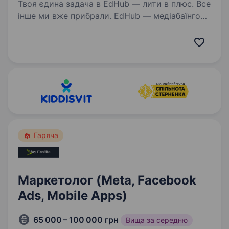
Твоя єдина задача в EdHub — лити в плюс. Все
інше ми вже прибрали. EdHub — медіабаїнгова
команда, що ллє на власні інфобіз-продукти
з великими бюджетами. Ми не агенція
з клієнтами — кожен долар рахуємо
до чистого…
Гаряча
Маркетолог (Meta, Facebook
Ads, Mobile Apps)
65 000 – 100 000 грн
Вища за середню