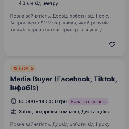
4,0 км від центру
Повна зайнятість. Досвід роботи від 1 року.
Запрошуємо SMM-керівника, який розуміє
та вміє через контент привертати увагу
аудиторії, збільшувати довіру до бренду
та впливати на кількість звернень за якими
буде відбуватися велика кількість продаж.
Який вміє…
Гаряча
Media Buyer (Facebook, Tiktok,
інфобіз)
60 000 – 180 000 грн
Вища за середню
Satori, роздрібна компанія
, Дистанційно
Повна зайнятість. Досвід роботи від 1 року.