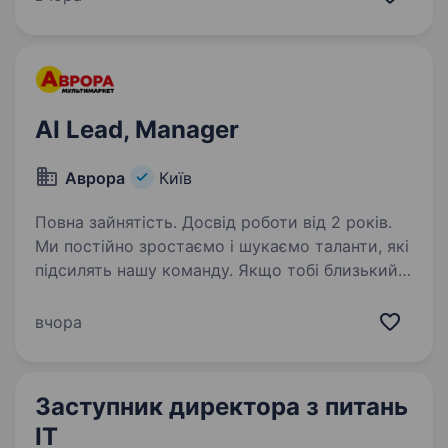
керівника IT-напрямку. Це роль для людини,
яка мислить категоріями…
AI Lead, Manager
Аврора
Київ
Повна зайнятість. Досвід роботи від 2 років.
Ми постійно зростаємо і шукаємо таланти, які
підсилять нашу команду. Якщо тобі близький
підхід до роботи, наш темп і драйв —
відгукуйся на вакансію і давай знайомитись!
вчора
Дізнавайся більш детальну інформацію про
компанію…
Заступник директора з питань
ІТ