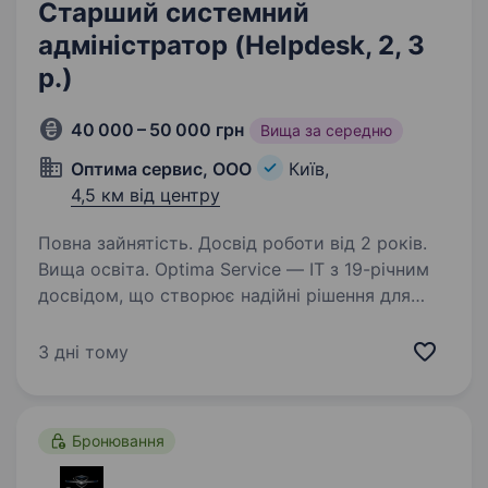
Старший системний
адміністратор (Helpdesk, 2, 3
р.)
40 000 – 50 000 грн
Вища за середню
Оптима сервис, ООО
Київ,
4,5 км від центру
Повна зайнятість. Досвід роботи від 2 років.
Вища освіта. Optima Service — IT з 19-річним
досвідом, що створює надійні рішення для
бізнесу для українських і міжнародних
компаній. Запрошуємо до співпраці
3 дні тому
досвідченого і відповідального фахівця, який
готовий не тільки вирішувати…
Бронювання