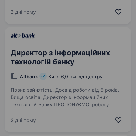
задачею якого є забезпечення сталої
та безпечної роботи Єдиних та Державних
2 дні тому
реєстрів, створення та функціонування яких
входить до компетенції Міністерства…
Директор з інформаційних
технологій банку
Altbank
Київ,
6,0 км від центру
Повна зайнятість. Досвід роботи від 5 років.
Вища освіта. Директор з інформаційних
технологій Банку ПРОПОНУЄМО: роботу
в стабільному комерційному корпоративному
банку; ключову управлінську роль (C‑level) з
2 дні тому
підпорядкуванням Правлінню; можливість
реального впливу на…