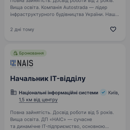
Повна зайнятість. Досвід роботи від 2 років.
Вища освіта. Компанія Autostrada — лідер
інфраструктурного будівництва України. Наші
співробітники працюють на найкращому
обладнанні світових виробників, офіційно
2 дні тому
працевлаштовані, мають гідні зарплати
та премії. Люди — найбільша…
Бронювання
Начальник IT-відділу
Національні інформаційні системи
Київ,
1,5 км від центру
Повна зайнятість. Досвід роботи від 5 років.
Вища освіта. ДП «НАІС» — сучасне
та динамічне IT-підприємство, основною