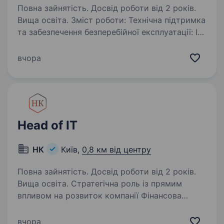
Повна зайнятість. Досвід роботи від 2 років.
Вища освіта. Зміст роботи: Технічна підтримка
та забезпечення безперебійної експлуатації: IТ-
систем та сервісів; серверного обладнання
та систем зберігання даних; мережевого
вчора
обладнання та телеком-сервісів;
структурованої…
Head of IT
НК
Київ,
0,8 км від центру
Повна зайнятість. Досвід роботи від 2 років.
Вища освіта. Стратегічна роль із прямим
впливом на розвиток компанії Фінансова
компанія, яка працює у регульованому
середовищі та активно масштабується, шукає
вчора