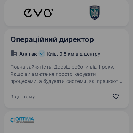
Операційний директор
Аллпак
Київ,
3,6 км від центру
Повна зайнятість. Досвід роботи від 1 року.
Якщо ви вмієте не просто керувати
процесами, а будувати системи, які працюють
незалежно від конкретних людей — читайте
далі. Allpack — українська компанія у сфері
3 дні тому
виробництва та дистрибуції пакувальних
матеріалів…