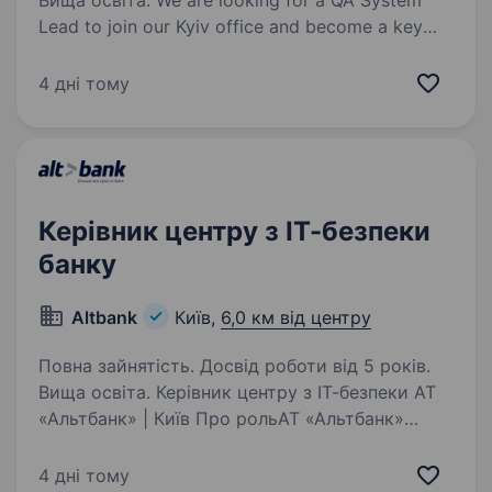
Вища освіта. We are looking for a QA System
Lead to join our Kyiv office and become a key
part of a cross-country engineering organization.
In this role, you will combine people management
4 дні тому
with strong coordination of QA practices…
Керівник центру з ІТ-безпеки
банку
Altbank
Київ,
6,0 км від центру
Повна зайнятість. Досвід роботи від 5 років.
Вища освіта. Керівник центру з ІТ-безпеки АТ
«Альтбанк» | Київ Про рольАТ «Альтбанк»
запрошує до команди досвідченого керівника
центру ІТ-безпеки, який відповідатиме
4 дні тому