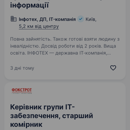
інформації
Інфотех, ДП, IT-компанія
Київ,
5,2 км від центру
Повна зайнятість. Також готові взяти людину з
інвалідністю. Досвід роботи від 2 років. Вища
освіта. ІНФОТЕХ — державна ІТ-компанія,
що входить до сфери управління МВС України.
Протягом більше ніж 8 років ми розробляємо
3 дні тому
та реалізуємо програмні продукти під
торговою маркою МІА. Окрім цього, ІНФОТЕХ
є офіційним постачальником…
Керівник групи ІТ-
забезпечення, старший
комірник