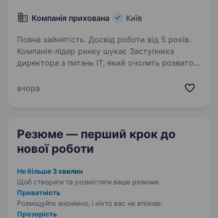
Компанія прихована
Київ
Повна зайнятість. Досвід роботи від 5 років.
Компанія-лідер ринку шукає Заступника
директора з питань ІТ, який очолить розвиток
ІТ-операцій, забезпечить стабільність
інфраструктури та стане ключовим партнером
вчора
бізнесу у впровадженні технологічних змін.
Функціональні…
Резюме — перший крок
до
нової роботи
Не більше 3 хвилин
Щоб створити та розмістити ваше
резюме.
Приватність
Розміщуйте анонімно, і ніхто вас не впізнає.
Прозорість