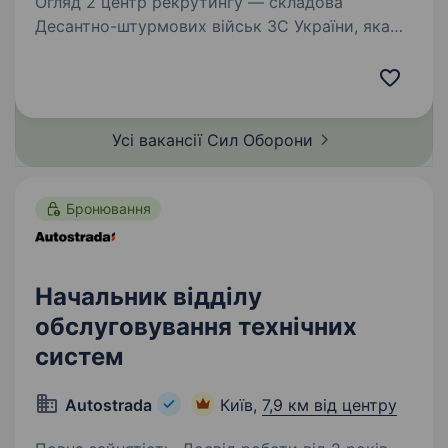
Огляд 2 центр рекрутингу — складова
Десантно-штурмових військ ЗС України, яка
допомагає цивільним особам долучитися до
підрозділів ДШВ. Наша команда складається
з досвідчених менеджерів, які пройшли
службу в різних…
Усі вакансії Сил
Оборони
Бронювання
Начальник відділу
обслуговування технічних
систем
Autostrada
Київ,
7,9 км від центру