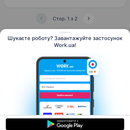
за побудову, розвиток та ефективне
управління системою інформаційної…
Стор. 1 з 2
Шукаєте роботу? Завантажуйте застосунок
Work.ua!
Українська
Ресурси
Контакти
Про нас
Кар’єра
Новини Work.ua
Допомога
Умови використання
Роботодавцю