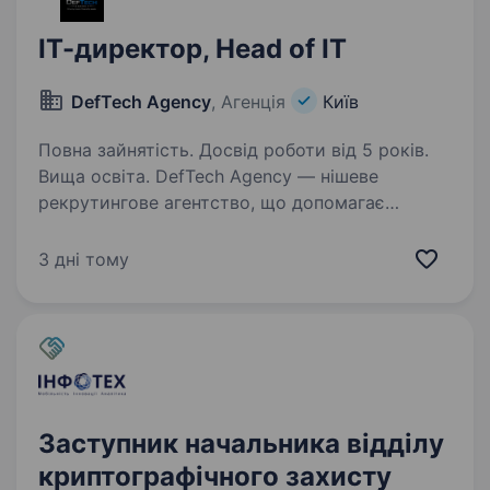
ІТ-директор, Head of IT
DefTech Agency
, Агенція
Київ
Повна зайнятість. Досвід роботи від 5 років.
Вища освіта. DefTech Agency — нішеве
рекрутингове агентство, що допомагає
продуктовим компаніям у сфері оборонних і
deeptech-технологій формувати сильні
3 дні тому
інженерні команди. Ми співпрацюємо
з компаніями, що розробляють безпілотні…
Заступник начальника відділу
криптографічного захисту