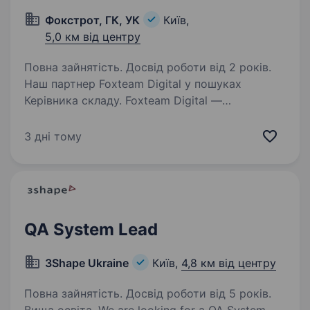
Фокстрот, ГК, УК
Київ,
5,0 км від центру
Повна зайнятість. Досвід роботи від 2 років.
Наш партнер Foxteam Digital у пошуках
Керівника складу. Foxteam Digital —
це професійний постачальник ІТ-послуг з 20-
річним досвідом роботи на ринку України,
3 дні тому
який має істотний досвід складання
ефективних ІТ стратегій,…
QA System Lead
3Shape Ukraine
Київ,
4,8 км від центру
Повна зайнятість. Досвід роботи від 5 років.