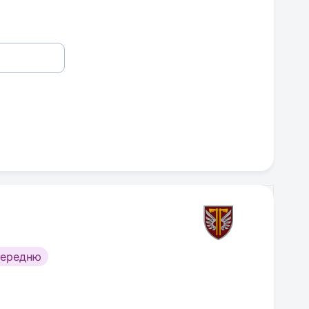
середню
а