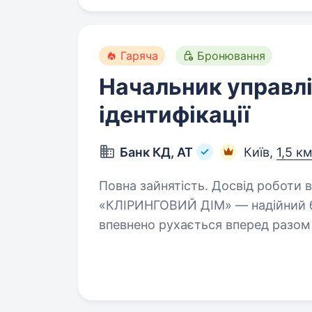
Гаряча
Бронювання
Начальник управл
ідентифікації
Банк КД, АТ
Київ,
1,5 к
Повна зайнятість. Досвід роботи від 
«КЛІРИНГОВИЙ ДІМ» — надійний ба
впевнено рухається вперед разом 
обслуговування, тут отримують т