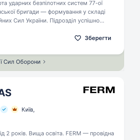
нської бригади — формування у складі
них Сил України. Підрозділ успішно
…
Зберегти
ії Сил
Оборони
BAS
Київ,
. Вища освіта. FERM — провідна