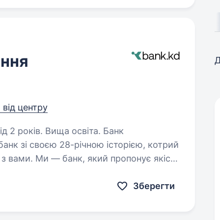
іння
Д
м від центру
2 років. Вища освіта. Банк
нк зі своєю 28-річною історією, котрий
з вами. Ми — банк, який пропонує якісне
рішки більше ніж просто послуги.…
Зберегти