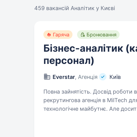
459 вакансій
Аналітик у Києві
Гаряча
Бронювання
Бізнес-аналітик (к
персонал)
Everstar
, Агенція
Київ
Повна зайнятість. Досвід роботи від 2 років. Ми —
рекрутингова агенція в MilTech дл
технологічне майбутнє. Але досит
Зараз шукаємоБізнес-Аналітика(К