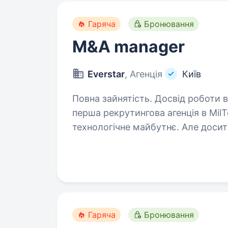
Гаряча
Бронювання
M&A manager
Everstar
, Агенція
Київ
Повна зайнятість. Досвід роботи від 2 рокі
перша рекрутингова агенція в Mil
технологічне майбутнє. Але досит
Ми шукаємо M&A manager в MilTec
Гаряча
Бронювання