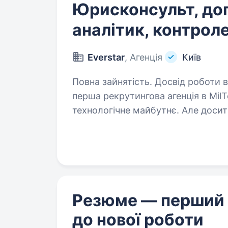
Юрисконсульт, до
аналітик, контрол
Everstar
, Агенція
Київ
Повна зайнятість. Досвід роботи від 2 рокі
перша рекрутингова агенція в Mil
технологічне майбутнє. Але досит
Ми шукаємо Юрисконсульта-догові
команду,…
Резюме — перший
до нової роботи