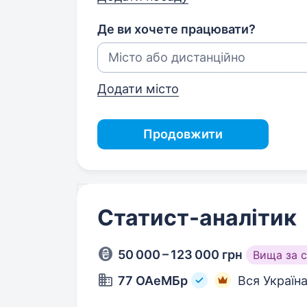
Де ви хочете працювати?
Додати місто
Продовжити
Статист-аналітик
50 000 – 123 000 грн
Вища за 
77 ОАеМБр
Вся Україн