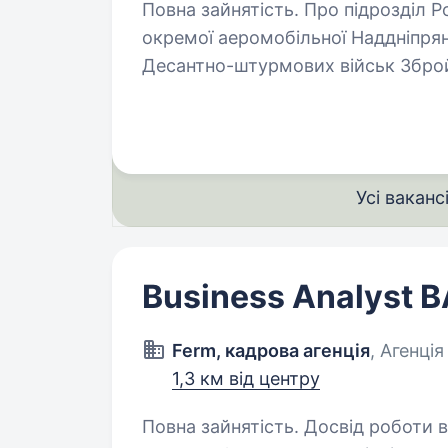
Повна зайнятість. Про підрозділ Рота ударних безпілотних систем 77-ої
окремої аеромобільної Наддніпря
Десантно-штурмових військ Зброй
виконує завдання в зоні активних
Усі ваканс
Business Analyst 
Ferm, кадрова агенція
, Агенція
1,3 км від центру
Повна зайнятість. Досвід роботи від 2 років