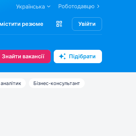
Роботодавцю
Українська
містити
резюме
Увійти
Знайти вакансії
Підібрати
аналітик
Бізнес-консультант