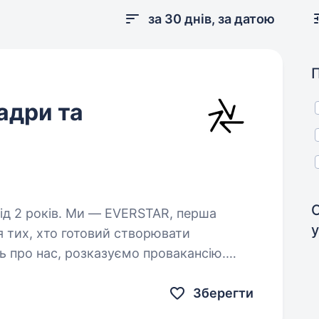
за 30 днів, за датою
адри та
 EVERSTAR, перша
у
я тих, хто готовий створювати
ь про нас, розказуємо провакансію.
адри та Персонал) до компанії,…
Зберегти