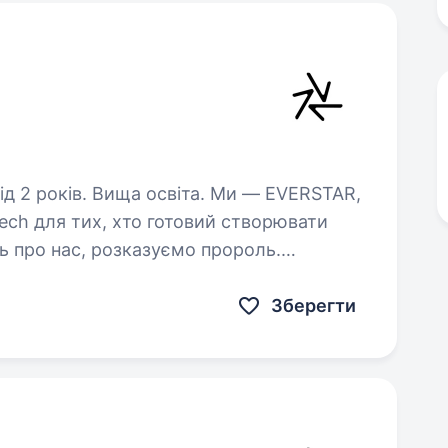
в. Вища освіта. Ми — EVERSTAR,
Tech для тих, хто готовий створювати
ь про нас, розказуємо пророль.
h-команду, яка створює рішення, про…
Зберегти