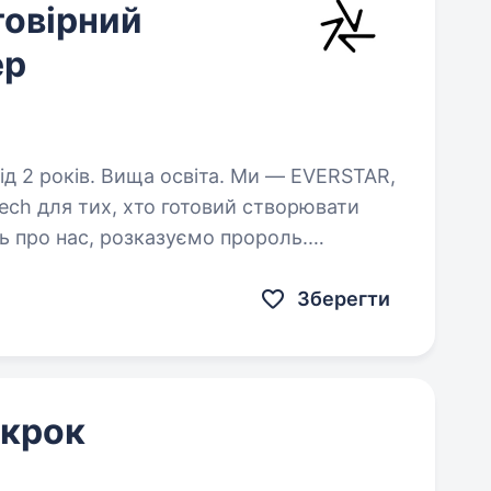
говірний
ер
в. Вища освіта. Ми — EVERSTAR,
Tech для тих, хто готовий створювати
ь про нас, розказуємо пророль.
рного аналітика/контролера в MilTech-
Зберегти
 крок