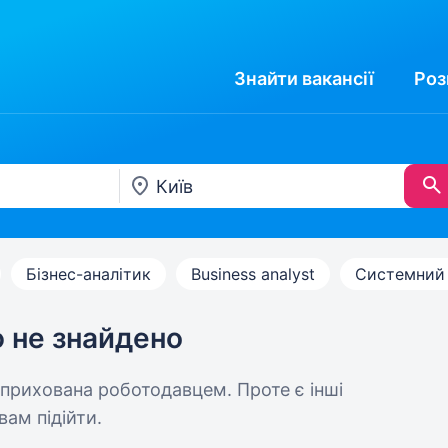
Знайти
вакансії
Роз
Бізнес-аналітик
Business analyst
Системний 
ю не знайдено
 прихована роботодавцем. Проте є інші
вам підійти.