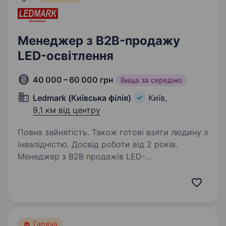
Менеджер з B2B-продажу
LED-освітлення
40 000 – 60 000 грн
Вища за середню
Ledmark (Київська філія)
Київ,
9,1 км від центру
Повна зайнятість. Також готові взяти людину з
інвалідністю. Досвід роботи від 2 років.
Менеджер з B2B продажів LED-
освітленняЗаробляйте від 40000 грн
до 60000+ грн без верхньої межіLEDMARK —
компанія, яка понад 10 років займається
професійним LED-освітленням.
Ми комплектуємо освітленням будівельні,…
Гаряча