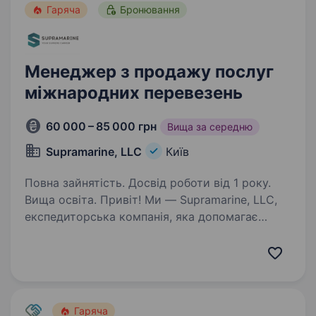
Гаряча
Бронювання
Менеджер з продажу послуг
міжнародних перевезень
60 000 – 85 000 грн
Вища за середню
Supramarine, LLC
Київ
Повна зайнятість. Досвід роботи від 1 року.
Вища освіта. Привіт! Ми — Supramarine, LLC,
експедиторська компанія, яка допомагає
бізнесам успішно розвиватися завдяки
комплексним рішенням у міжнародній
логістиці. Якщо ти прагнеш працювати
у динамічній сфері, де твої зусилля…
Гаряча