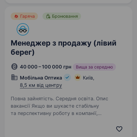
працювати у стабільній компанії,…
Гаряча
Бронювання
Менеджер з продажу (лівий
берег)
40 000 – 100 000 грн
Вища за середню
Мобільна Оптика
Київ,
8,5 км від центру
Повна зайнятість. Середня освіта. Опис
вакансії Якщо ви шукаєте стабільну
та перспективну роботу в компанії,
що невпинно зростає навіть у складні часи, —
запрошуємо до команди «Мобільна оптика»!
Ми перша в Україні виїзна оптика, яка