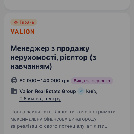
у команду офіційного імпортера електро-
й світлотехніки. Досвід…
Гаряча
Менеджер з продажу
нерухомості, рієлтор (з
навчанням)
80 000 – 140 000 грн
Вища за середню
Valion Real Estate Group
Київ,
0,8 км від центру
Повна зайнятість. Якщо ти хочеш отримати
максимальну фінансову винагороду
за реалізацію свого потенціалу, втілити
в життя відкладені мрії, почати роботу