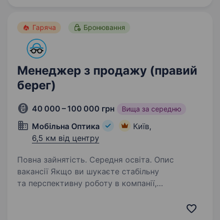
допомагає людям…
Гаряча
Бронювання
Менеджер з продажу (правий
берег)
40 000 – 100 000 грн
Вища за середню
Мобільна Оптика
Київ,
6,5 км від центру
Повна зайнятість. Середня освіта. Опис
вакансії Якщо ви шукаєте стабільну
та перспективну роботу в компанії,
що невпинно зростає навіть у складні часи, —
запрошуємо до команди «Мобільна оптика»!
Ми перша в Україні виїзна оптика, яка