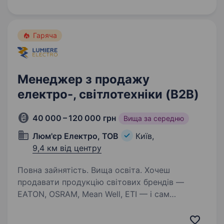
та працювати з реальними клієнтами, які вже
готові купувати? Тоді ми шукаємо саме вас!…
Гаряча
Менеджер з продажу
електро-, світлотехніки (B2B)
40 000 – 120 000 грн
Вища за середню
Люм'єр Електро, ТОВ
Київ,
9,4 км від центру
Повна зайнятість. Вища освіта. Хочеш
продавати продукцію світових брендів —
EATON, OSRAM, Mean Well, ETI — і сам
впливати на свій дохід без «стелі»?
Ми шукаємо менеджера з продажу B2B