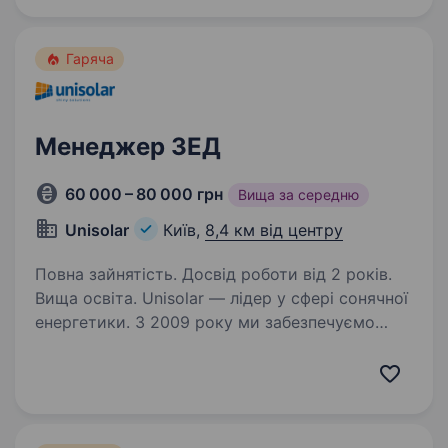
допомагає людям…
Гаряча
Менеджер ЗЕД
60 000 – 80 000 грн
Вища за середню
Unisolar
Київ,
8,4 км від центру
Повна зайнятість. Досвід роботи від 2 років.
Вища освіта. Unisolar — лідер у сфері сонячної
енергетики. З 2009 року ми забезпечуємо
бізнеси ефективними та надійними рішеннями
в галузі сонячної генерації. Ми будуємо
промислові сонячні електростанції від 1 МВт
за контрактами…