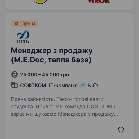
Гаряча
Менеджер з продажу
(M.E.Doc, тепла база)
25 000 – 45 000 грн
СОФТКОМ, IT-компанія
Київ
Повна зайнятість. Також готові взяти
студента. Привіт! Ми команда СОФТКОМ і
зараз ми шукаємо Менеджера з продажу
M.E.Doc (тепла база), який кайфує від
спілкування, вміє слухати, вести переговори,
має активну життєву позицію й хоче