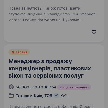
Повна зайнятість. Також готові взяти
студента, людину з інвалідністю. Ми інтернет-
магазин вейпу dartvaper.ua Шукаємо
менеджера по роботі з клієнтами.
Пропонуємо: стабільну виплату заробітньої
плати два рази на місяць, безпечний офіс у
підвальному приміщенні, безкоштовні чай,
кава,…
Гаряча
Менеджер з продажу
кондиціонерів, пластикових
вікон та сервісних послуг
50 000 – 100 000 грн
Вища за середню
Техпром-Київ, ТОВ
Київ
Повна зайнятість. Досвід роботи від 2 років.