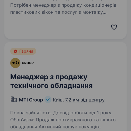
Потрібен менеджер з продажу кондиціонерів,
пластикових вікон та послуг з монтажу,
обслуговування та ремонту. Без холодних,
теплих та гарячих дзвінків. Тільки вхідні
дзвінки! Вимоги: досвід роботи у продажу
від…
Гаряча
Менеджер з продажу
технічного обладнання
MTI Group
Київ,
7,2 км від центру
Повна зайнятість. Досвід роботи від 1 року.
Обов’язки: Продаж протикражного та іншого
обладнання Активний пошук покупців