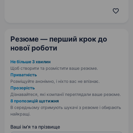
Формування комерційних пропозицій Участь
у тендерних закупівлях Вимоги: Досвід B2B-
продажів технічного обладнання (досвід…
Резюме — перший крок
до
нової роботи
Не більше 3 хвилин
Щоб створити та розмістити ваше
резюме.
Приватність
Розміщуйте анонімно, і ніхто вас не впізнає.
Прозорість
Дізнавайтеся, які компанії переглядали ваше резюме.
8 пропозицій щотижня
В середньому отримують шукачі з резюме і обирають
найкращі.
Ваші ім'я та прізвище