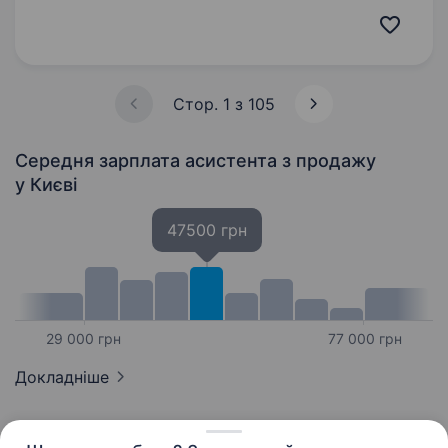
в престижному, стабільному напрямку,
компанія VALION стане твоїм надійним
супутником…
Стор. 1 з 105
Середня зарплата асистента з продажу
у Києві
47500 грн
29 000 грн
77 000 грн
Докладніше