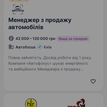
Менеджер з продажу
автомобілів
42 000 – 120 000 грн
Вища за середню
Автоfocus
Київ
Повна зайнятість. Досвід роботи від 1 року.
Компанія «Автофокус» шукає енергійного
та амбіційного Менеджера з продажу
автомобілів для роботи в нашій команді. Якщо
ви маєте досвід у продажах, велике бажання
досягати результатів і вам подобається
спілкуватися…