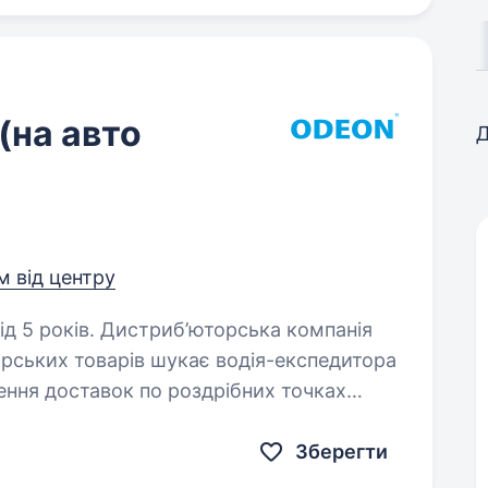
(на авто
Д
км від центру
юторська компанія
дарських товарів шукає водія-експедитора
нення доставок по роздрібних точках
кої області…
Зберегти