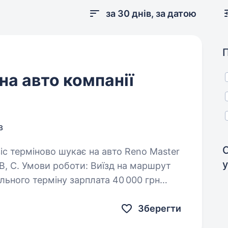
за 30 днів, за датою
на авто компанії
в
у
ви роботи: Виїзд на маршрут
Зберегти