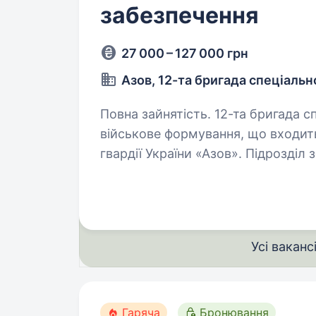
забезпечення
27 000 – 127 000 грн
Азов, 12-та бригада спеціаль
Повна зайнятість. 12-та бригада спеціального призначення «Азов» —
військове формування, що входить
гвардії України «Азов». Підрозді
спеціалістів, які готові бути прик
Усі ваканс
Гаряча
Бронювання