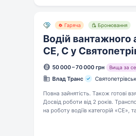
Гаряча
Бронювання
Водій вантажного 
СЕ, С у Святопетр
50 000 – 70 000 грн
Вища за с
Влад Транс
Святопетрівськ
Повна зайнятість. Також готові вз
Досвід роботи від 2 років. Транспортна компанія «ВЛАД Транс» запрошує
на роботу водіїв категорій «СЕ», т
Компанія виконує вантажні переве
та міжнародні, вантажопідйомно