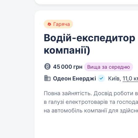
Гаряча
Водій-експедитор 
компанії)
45 000 грн
Вища за середню
Одеон Енерджі
Київ,
11,0 
Повна зайнятість. Досвід роботи від 5 років. Дистриб’
в галузі електротоварів та госпо
на автомобіль компанії для здійс
(ринки, магазини) Києва та Київсь