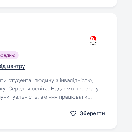
ередню
від центру
яти студента, людину з інвалідністю,
я освіта. Надаємо перевагу
: 5−6 днів
на тиждень, авто надається додому, доставка молочних або…
Зберегти