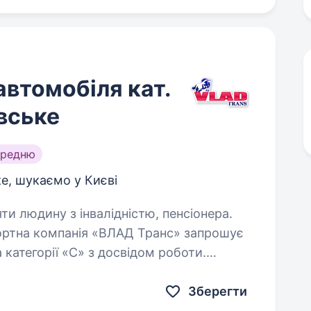
автомобіля кат.
івське
ередню
е, шукаємо у Києві
яти людину з інвалідністю, пенсіонера.
а категорії «С» з досвідом роботи.
зення автомобілями по м.Києву, Україні
стю…
Зберегти