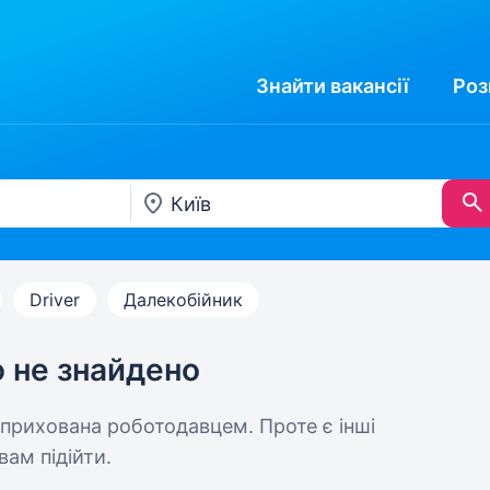
Знайти
вакансії
Роз
Driver
Далекобійник
ю не знайдено
 прихована роботодавцем. Проте є інші
вам підійти.