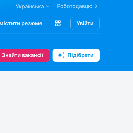
Роботодавцю
Українська
містити
резюме
Увійти
Знайти вакансії
Підібрати