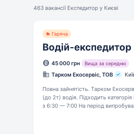
463 вакансії
Експедитор у Києві
Гаряча
Водій-експедитор 
45 000 грн
Вища за середню
Тарком Екосервіс, ТОВ
Киї
Повна зайнятість. Тарком Екосервіс терміново шукає на авто Reno Master
(до 2т) водія. Підходить категорія B, C. Умо
з 6:30 — 7:00 На період випробувального терміну зарплата 40 000 грн
Випробувальний…