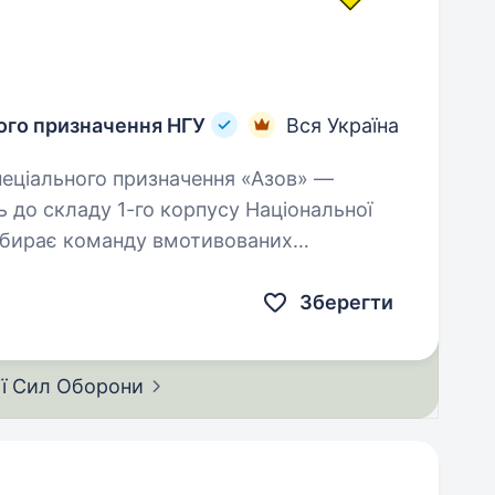
ного призначення НГУ
Вся Україна
 до складу 1-го корпусу Національної
л збирає команду вмотивованих
ладом…
Зберегти
ії Сил
Оборони