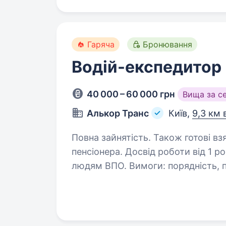
Гаряча
Бронювання
Водій-експедитор
40 000 – 60 000 грн
Вища за с
Алькор Транс
Київ,
9,3 км 
Повна зайнятість. Також готові вз
пенсіонера. Досвід роботи від 1 року. Середн
людям ВПО. Вимоги: порядність, пунктуальність, вміння працювати
з документами (видаткові накладні, ттн) Умови роботи