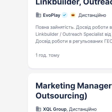
Linkbuilder, Outrea
EvoPlay
Дистанційно
Повна зайнятість. Досвід роботи від 1 року. Досвід ро
Linkbuilder / Outreach Specialist в
Досвід роботи в регульованих ГЕО; Базове розуміння, лінкбілд
стратегій під типи сайтів (досвід у
1 год. тому
Marketing Manager 
Outsourcing)
XQL Group
, Дистанційно