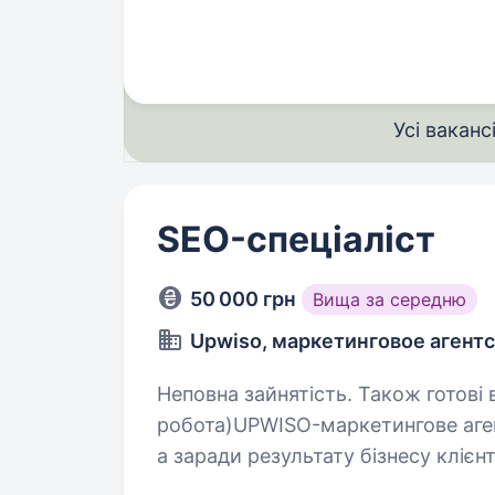
спецпризначення». Ми формуємо 
Усі ваканс
SEO-спеціаліст
50 000 грн
Вища за середню
Upwiso, маркетинговое агент
Неповна зайнятість. Також готові взяти студента. S
робота)UPWISO-маркетингове аген
а заради результату бізнесу кліє