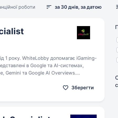
анційної роботи
за 30 днів, за датою
ialist
помагає iGaming-
едставлені в Google та AI-системах,
e, Gemini та Google AI Overviews.
ілдінг, роботу…
Зберегти