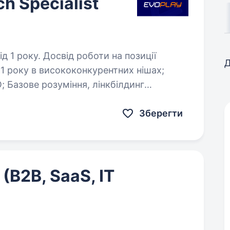
ch Specialist
боти на позиції
Д
ід 1 року в висококонкурентних нішах;
инг
 гемблінг-ніші…
Зберегти
(B2B, SaaS, IT