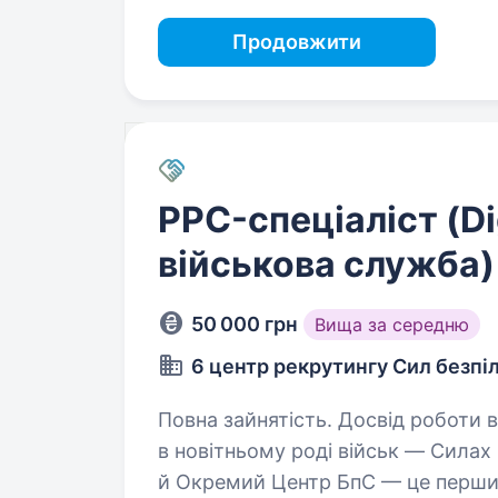
Продовжити
PPC-спеціаліст (Di
військова служба)
50 000 грн
Вища за середню
6 центр рекрутингу Сил безпі
Повна зайнятість. Досвід роботи від 1 року. Пропонуємо 
в новітньому роді військ — Силах
й Окремий Центр БпС — це перший 