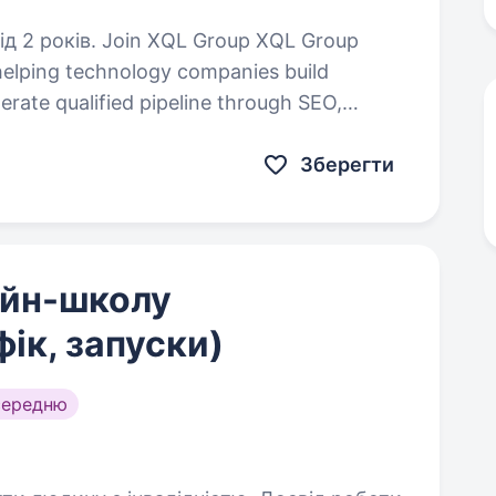
 Group XQL Group
elping technology companies build
enerate qualified pipeline through SEO,
nd content…
Зберегти
айн-школу
ік, запуски)
середню