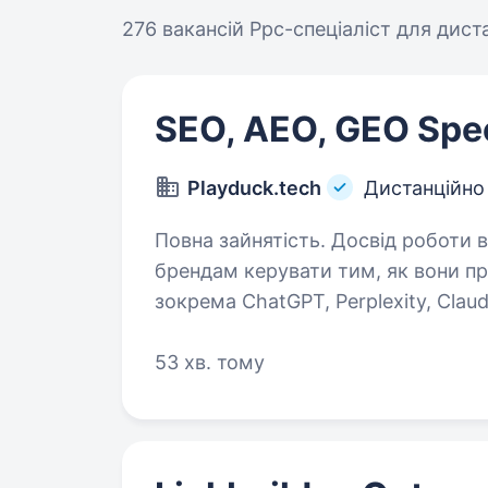
276 вакансій
Ppc-спеціаліст для дист
SEO, AEO, GEO Spec
Playduck.tech
Дистанційно
Повна зайнятість. Досвід роботи від 1 року. WhiteLobby до
брендам керувати тим, як вони пр
зокрема ChatGPT, Perplexity, Claud
Ми поєднуємо технічне SEO, лінкб
53 хв. тому