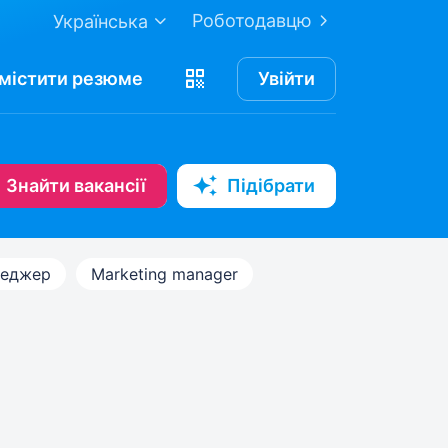
Роботодавцю
Українська
містити
резюме
Увійти
Знайти вакансії
Підібрати
неджер
Marketing manager