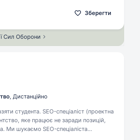
команду професіоналів…
Зберегти
ії Сил
Оборони
ство
, Дистанційно
EO-спеціаліст (проектна
тство, яке працює не заради позицій,
нта. Ми шукаємо SEO-спеціаліста
на проектну роботу. Що належить робити: проводити SEO-аудити…