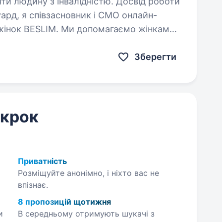
яти людину з інвалідністю. Досвід роботи
 жінок BESLIM. Ми допомагаємо жінкам
 впевненішими в собі — через онлайн-
Зберегти
 крок
Приватність
Розміщуйте анонімно, і ніхто вас не
впізнає.
8 пропозицій щотижня
и
В середньому отримують шукачі з