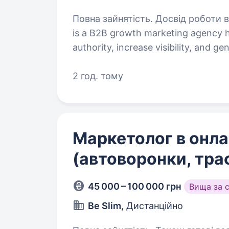
Повна зайнятість. Досвід роботи від 2 років. Join XQL
is a B2B growth marketing agency h
authority, increase visibility, and g
AI Search, LinkedIn, Paid Media, a
2 год. тому
Маркетолог в онл
(автоворонки, траф
45 000 – 100 000 грн
Вища за 
Be Slim
, Дистанційно