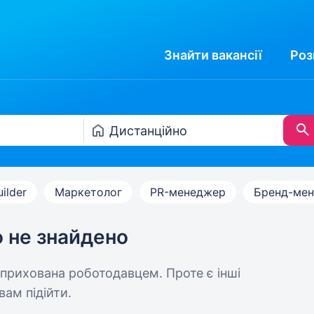
Знайти
вакансії
Роз
uilder
Маркетолог
PR-менеджер
Бренд-ме
ю не знайдено
 прихована роботодавцем. Проте є інші
вам підійти.