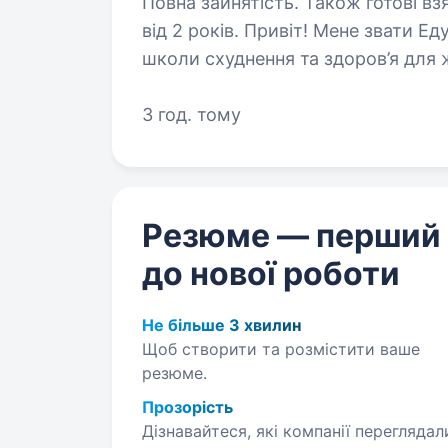
Повна зайнятість. Також готові вз
від 2 років. Привіт! Мене звати Едуард, я співзасновник і CMO онлайн-
школи схуднення та здоров’я для
ставати здоровішими, легшими та
курси зі схуднення та здоров’я…
3 год. тому
Резюме — перший
до нової роботи
Не більше 3 хвилин
Щоб створити та розмістити ваше
резюме.
Прозорість
Дізнавайтеся, які компанії переглядал