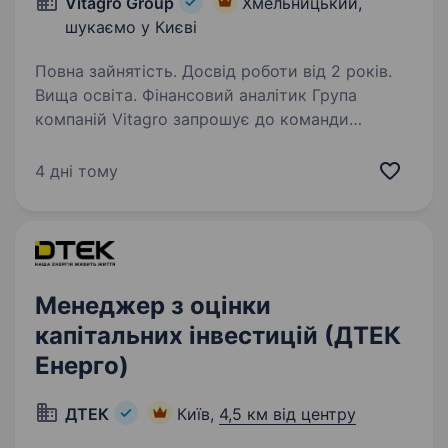
Vitagro Group
Хмельницький,
шукаємо у Києві
Повна зайнятість. Досвід роботи від 2 років.
Вища освіта. Фінансовий аналітик Група
компаній Vitagro запрошує до команди
фінансового аналітика, який буде залучений
до аналізу ефективності бізнесів,
4 дні тому
інвестиційних проєктів та фінансового
планування. Основні завдання: Розробка…
Менеджер з оцінки
капітальних інвестицій (ДТЕК
Енерго)
ДТЕК
Київ,
4,5 км від центру