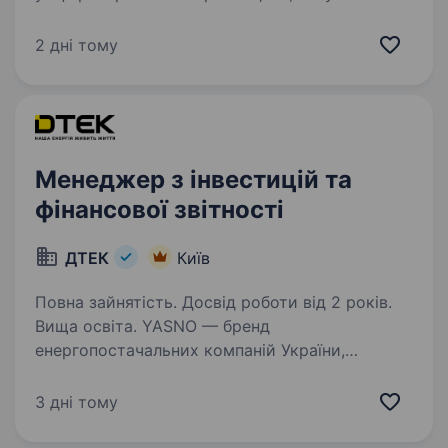
та логістики. Ми активно масштабуємось,
розвиваємо виробничі системи та будуємо
2 дні тому
сильну команду, тому шукаємо Менеджера
з виробничого планування…
Менеджер з інвестицій та
фінансової звітності
ДТЕК
Київ
Повна зайнятість. Досвід роботи від 2 років.
Вища освіта. YASNO — бренд
енергопостачальних компаній України,
що забезпечують електроенергією, газом
та енергоефективними рішеннями 2,5 млн
3 дні тому
сімей і понад 64 тис. бізнесів. Ми бачимо
український енергоринок як активного