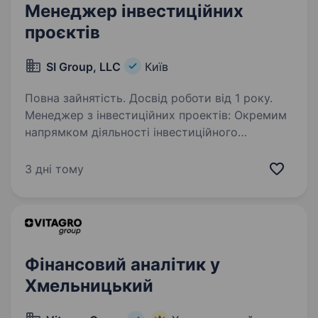
Менеджер інвестиційних
проєктів
SI Group, LLC
Київ
Повна зайнятість. Досвід роботи від 1 року.
Менеджер з інвестиційних проектів: Окремим
напрямком діяльності інвестиційного
департаменту Групи є управління портфелем
альтернативних інвестицій: зарубіжна та
3 дні тому
вітчизняна нерухомість, портфель цінних…
Фінансовий аналітик у
Хмельницький