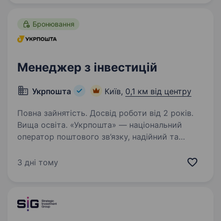
етапі інвестиційного…
Бронювання
Менеджер з інвестицій
Укрпошта
Київ,
0,1 км від центру
Повна зайнятість. Досвід роботи від 2 років.
Вища освіта. «Укрпошта» — національний
оператор поштового зв’язку, надійний та
відповідальний роботодавець. Сьогодні
команда «Укрпошти» — це фахівці, які
3 дні тому
руйнують стереотипи, щоденно працюють над
підвищенням ефективності логістичних…