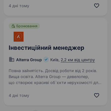
апаратів (БПЛА). Зараз наше головне
4 дні тому
завдання — це найскоріша перемога України,
саме тому ми шукаємо талановитих…
Бронювання
Інвестиційний менеджер
Alterra Group
Київ,
2,2 км від центру
Повна зайнятість. Досвід роботи від 2 років.
Вища освіта. Alterra Group — девелопер,
що створює красиві об`єкти нерухомості для
лідерів нової формації. Компанія автор 9
девелоперських проєктів ввела
4 дні тому
в експлуатацію понад 140 тис. м2 в пайплайні
проєктів на 416 300 м2. …