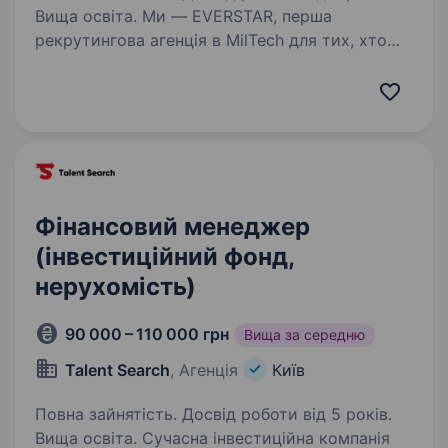
Вища освіта. Ми — EVERSTAR, перша
рекрутингова агенція в MilTech для тих, хто
готовий створювати технологічне майбутнє.
Але досить про нас, розказуємо пророль.
Ми шукаємо M&A manager в MilTech-команду,
яка створює рішення, про…
Фінансовий менеджер
(інвестиційний фонд,
нерухомість)
90 000 – 110 000 грн
Вища за середню
Talent Search
, Агенція
Київ
Повна зайнятість. Досвід роботи від 5 років.
Вища освіта. Сучасна інвестиційна компанія