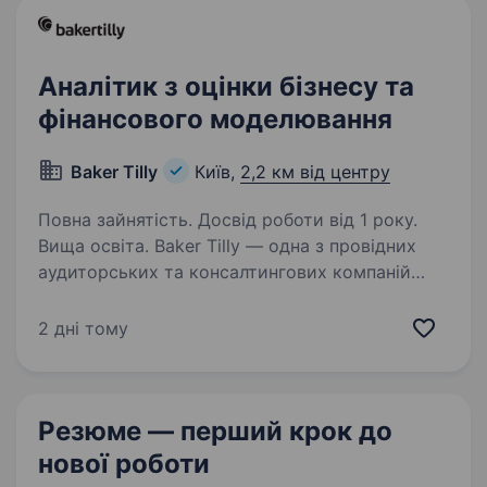
Аналітик з оцінки бізнесу та
фінансового моделювання
Baker Tilly
Київ,
2,2 км від центру
Повна зайнятість. Досвід роботи від 1 року.
Вища освіта. Baker Tilly — одна з провідних
аудиторських та консалтингових компаній
України, яка є частиною міжнародної мережі
Baker Tilly International, представленої у 145
2 дні тому
країнах з понад 42 000 співробітників
по всьому світу…
Резюме — перший крок
до
нової роботи