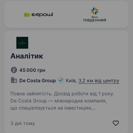
учасника,…
Аналітик
45 000 грн
De Costa Group
Київ,
3,2 км від центру
Повна зайнятість. Досвід роботи від 1 року.
De Costa Group — міжнародна компанія,
що спеціалізується на інвестиціях,
девелопменті та підборі нерухомості.
Ми надаємо нашим клієнтам індивідуальні
3 дні тому
рішення та юридичну підтримку на кожному