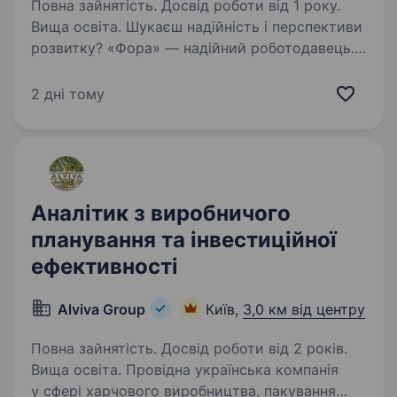
Повна зайнятість. Досвід роботи від 1 року.
Вища освіта. Шукаєш надійність і перспективи
розвитку? «Фора» — надійний роботодавець.
А ще ми динамічно розвиваємося та втілюємо
інновації. Запрошуємо інвестиційного
2 дні тому
аналітика/інвестиційну аналітикиню. Наша
робота потрібна…
Аналітик з виробничого
планування та інвестиційної
ефективності
Alviva Group
Київ,
3,0 км від центру
Повна зайнятість. Досвід роботи від 2 років.
Вища освіта. Провідна українська компанія
у сфері харчового виробництва, пакування