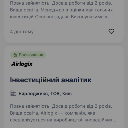
Повна зайнятість. Досвід роботи від 2 років.
Вища освіта. Менеджер з оцінки капітальних
інвестицій Основні задачі: Виконуватимеш
аналіз, оцінку доцільності та фінансову оцінку
інвестиційних проєктів, спрямованих
4 дні тому
на придбання основних фондів,
нематеріальних активів або…
Бронювання
Інвестиційний аналітик
Ейрлоджикс, ТОВ
, Київ
Повна зайнятість. Досвід роботи від 2 років.
Вища освіта. Airlogix — компанія, яка
спеціалізується на виробництві інноваційних
продуктів у сфері безпілотних літальних