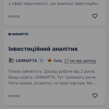
у сфері нерухомості, що реалізує інвестиційні
проєкти в сфері будівництва шукає
Фінансового менеджера, який допоможе
вчора
систематизувати фінансові процеси
та звітність компанії. Робота…
Інвестиційний аналітик
UKRNAFTA
Київ,
1,7 км від центру
Повна зайнятість. Досвід роботи від 2 років.
Вища освіта. UKRNAFTA. Тут тримають ритм.
Ритм країни, розвитку та твоєї кар'єри. Ми —
найбільша нафтовидобувна компанія України.
Сьогодні це 2 000+ свердловин, майже 700
вчора
сучасних автозаправних комплексів
та команда з 20 000+…