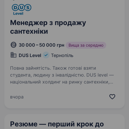
Менеджер з продажу
сантехніки
30 000 – 50 000 грн
Вища за середню
DUS Level
Тернопіль
Повна зайнятість. Також готові взяти
студента, людину з інвалідністю. DUS level —
національний холдинг на ринку сантехніки,
водопостачання, опалення та електрики.
Маємо декілька напрямків роботи, одним із
вчора
них є мережа магазинів Гаряча Точка.
Ми не просто продаємо, ми робимо
комплексну…
Резюме — перший крок
до