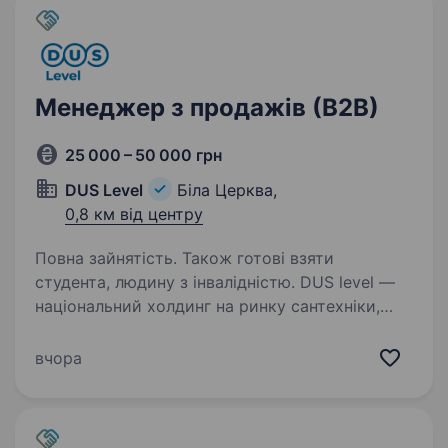
сантехніки…
Менеджер з продажів (В2В)
25 000 – 50 000 грн
DUS Level
Біла Церква,
0,8 км від центру
Повна зайнятість. Також готові взяти
студента, людину з інвалідністю. DUS level —
національний холдинг на ринку сантехніки,
водопостачання, опалення та електрики.
Маємо декільна напрямків роботи, одним із
вчора
них є мережа магазинів Гаряча Точка.
Працюємо по всій території Україні і
з брендами,…