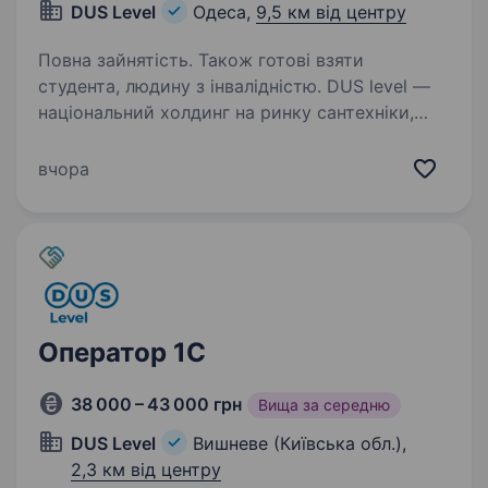
DUS Level
Одеса,
9,5 км від центру
Повна зайнятість. Також готові взяти
студента, людину з інвалідністю. DUS level —
національний холдинг на ринку сантехніки,
водопостачання, опалення та електрики.
Маємо декільна напрямків роботи, одним із
вчора
них є мережа магазинів Гаряча Точка.
Працюємо по всій території Україні і
з брендами,…
Оператор 1C
38 000 – 43 000 грн
Вища за середню
DUS Level
Вишневе (Київська обл.),
2,3 км від центру