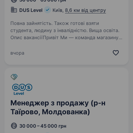
DUS Level
Київ,
8,6 км від центру
Повна зайнятість. Також готові взяти
студента, людину з інвалідністю. Вища освіта.
Опис вакансіїПривіт Ми — команда магазину
Гаряча Точка, магазину сантехніки
та електрики, яка дарує тепло, комфорт і
вчора
стиль у кожен дім та офіс. Ми — компанія
з 20-річним досвідом на ринку України, понад
5000 постійних…
Менеджер з продажу (р-н
Таїрово, Молдованка)
30 000 – 45 000 грн