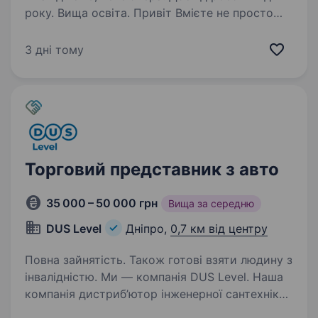
року. Вища освіта. Привіт Вмієте не просто
продавати, а створювати команду, яка
перевиконує плани? Тоді ми шукаємо саме
3 дні тому
ТЕБЕ! Ми — DUS Level, національна компанія,
яка понад 20 років успішно працює на ринку
сантехніки, опалення та електрики…
Торговий представник з авто
35 000 – 50 000 грн
Вища за середню
DUS Level
Дніпро,
0,7 км від центру
Повна зайнятість. Також готові взяти людину з
інвалідністю. Ми — компанія DUS Level. Наша
компанія дистриб’ютор інженерної сантехніки
та електрики. Працюємо по всій території