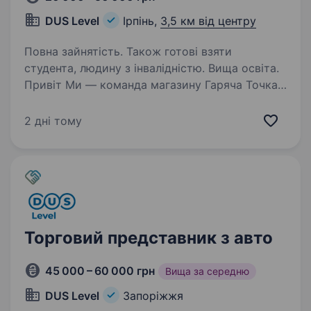
DUS Level
Ірпінь,
3,5 км від центру
Повна зайнятість. Також готові взяти
студента, людину з інвалідністю. Вища освіта.
Привіт Ми — команда магазину Гаряча Точка,
магазину сантехніки та електрики, яка дарує
тепло, комфорт і стиль у кожен дім та офіс.
2 дні тому
Ми — компанія з 20-річним досвідом на ринку
України, понад 5000 постійних клієнтів…
Торговий представник з авто
45 000 – 60 000 грн
Вища за середню
DUS Level
Запоріжжя