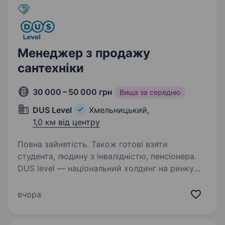
це люди, які роблять…
Менеджер з продажу
сантехніки
30 000 – 50 000 грн
Вища за середню
DUS Level
Хмельницький,
1,0 км від центру
Повна зайнятість. Також готові взяти
студента, людину з інвалідністю, пенсіонера.
DUS level — національний холдинг на ринку
сантехніки, водопостачання та опалення.
Маємо декілька напрямків роботи, одним із
вчора
них є мережа магазинів Гаряча Точка. Гаряча
Точка — мережа магазинів інженерної