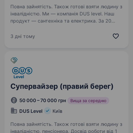
Повна зайнятість. Також готові взяти людину з
інвалідністю. Ми — компанія DUS level. Наш
продукт — сантехніка та електрика. За 20
років ми стали потужним конкурентом із
найширшою географією роботи. Маємо власну
3 дні тому
складську та транспортну логістику.
Працюємо по всій території…
Супервайзер (правий берег)
50 000 – 70 000 грн
Вища за середню
DUS Level
Київ
Повна зайнятість. Також готові взяти людину з
інвалідністю, пенсіонера. Досвід роботи від 1