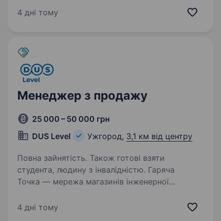
2005 року. Працюємо по всій території Україні
4 дні тому
і з брендами, які є у кожному будинку: Venta,
Raftec, Geberit, Kolo, GROHE,…
Менеджер з продажу
25 000 – 50 000 грн
DUS Level
Ужгород,
3,1 км від центру
Повна зайнятість. Також готові взяти
студента, людину з інвалідністю. Гаряча
Точка — мережа магазинів інженерної
сантехніки та опалювальних систем.
Ми не просто продаємо, ми робимо
4 дні тому
комплексну пропозицію споживачеві. «Де