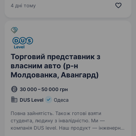
Україні з 2005 року і з брендами, які є
4 дні тому
у кожному будинку: Venta, Raftec, Geberit, Kolo,
GROHE,…
Торговий представник з
власним авто (р-н
Молдованка, Авангард)
30 000 – 50 000 грн
DUS Level
Одеса
Повна зайнятість. Також готові взяти
студента, людину з інвалідністю. Ми —
компанія DUS level. Наш продукт — інженерна
сантехніка, опалення та електрика. На ринку з