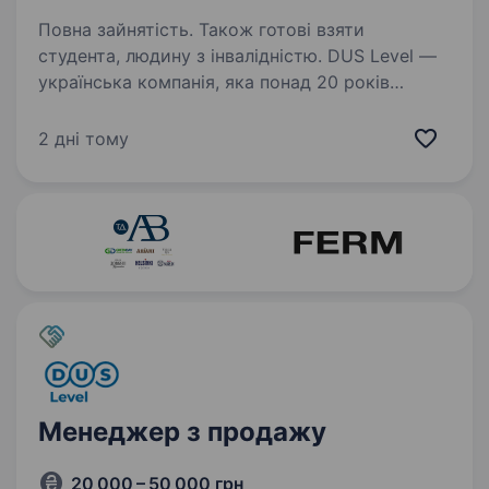
Повна зайнятість. Також готові взяти
студента, людину з інвалідністю. DUS Level —
українська компанія, яка понад 20 років
успішно працює у сфері сантехніки
та електрики. Ми маємо власну складську
2 дні тому
та транспортну логістику, сучасний склад
класу «А» та команду професіоналів, яка
щодня…
Менеджер з продажу
20 000 – 50 000 грн