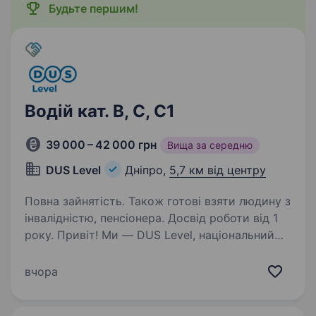
Будьте першим!
Водій кат. B, С, С1
39 000 – 42 000 грн
Вища за середню
DUS Level
Дніпро,
5,7 км від центру
Повна зайнятість. Також готові взяти людину з
інвалідністю, пенсіонера. Досвід роботи від 1
року. Привіт! Ми — DUS Level, національний
холдинг, який об'єднує продаж сантехніки
та електрики, ексклюзивну дистрибуцію,
вчора
імпорт, торгові мережі, сервісне
обслуговування та монтаж. Наша команда —