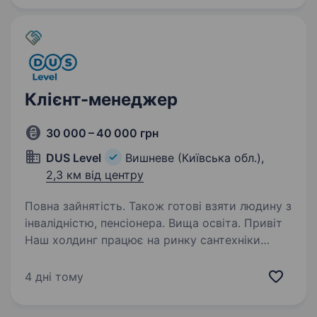
тепло — там і добро!» — каже народна
мудрість. Тому ми продаємо…
Клієнт-менеджер
30 000 – 40 000 грн
DUS Level
Вишневе (Київська обл.),
2,3 км від центру
Повна зайнятість. Також готові взяти людину з
інвалідністю, пенсіонера. Вища освіта. Привіт
Наш холдинг працює на ринку сантехніки
України більше 20 років. У колективі понад
650 співробітників, і ми запрошуємо тебе
4 дні тому
стати частиною нашої команди. Зараз нашій
команді торгових представників потрібний —