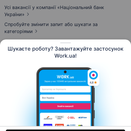
Усі вакансії у компанії «Національний банк
України»
Спробуйте змінити запит або
шукати за
категоріями
Шукаєте роботу? Завантажуйте застосунок
Work.ua!
Українська
Ресурси
Контакти
Про нас
Кар’єра
Новини Work.ua
Допомога
Умови використання