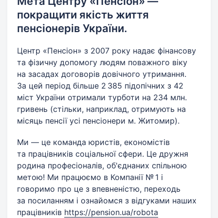
Мета Центру «Пенсіон» —
покращити якість життя
пенсіонерів України.
Центр «Пенсіон» з 2007 року надає фінансову
та фізичну допомогу людям поважного віку
на засадах договорів довічного утримання.
За цей період більше 2 385 підопічних з 42
міст України отримали турботи на 234 млн.
гривень (стільки, наприклад, отримують на
місяць пенсії усі пенсіонери м. Житомир).
Ми — це команда юристів, економістів
та працівників соціальної сфери. Це дружня
родина професіоналів, об'єднаних спільною
метою! Ми працюємо в Компанії № 1 і
говоримо про це з впевненістю, переходь
за посиланням і ознайомся з відгуками наших
працівників
https://pension.ua/robota