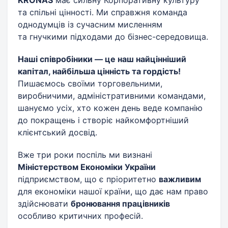
KRONAS
має сильну Корпоративну культуру
та спільні цінності. Ми справжня команда
однодумців із сучасним мисленням
та гнучкими підходами до бізнес-середовища.
Наші співробіники — це наш найцінніший
капітал, найбільша цінність та гордість!
Пишаємось своїми торговельними,
виробничими, адміністративними командами,
шануємо усіх, хто кожен день веде компанію
до покращень і створіє найкомфортніший
клієнтський досвід.
Вже три роки поспіль ми визнані
Міністерством Економіки України
підприємством, що є пріоритетно
важливим
для економіки нашої країни, що дає нам право
здійснювати
бронювання працівників
особливо критичних професій.