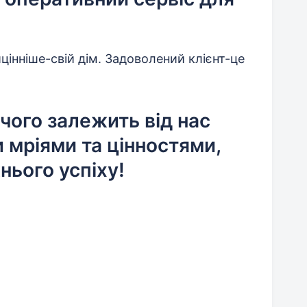
інніше-свій дім. Задоволений клієнт-це
 чого залежить від нас
и мріями та цінностями,
ього успіху!