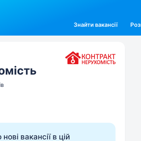
Знайти
вакансії
Роз
омість
ів
нові вакансії в цій