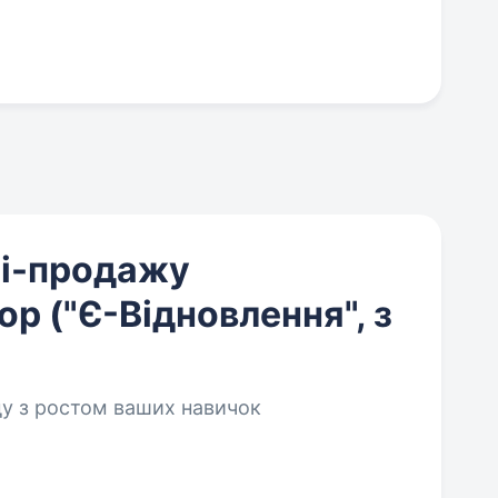
лі-продажу
ор ("Є-Відновлення", з
ду з ростом ваших навичок