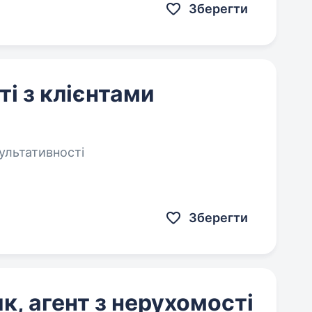
Зберегти
і з клієнтами
зультативності
Зберегти
к, агент з нерухомості