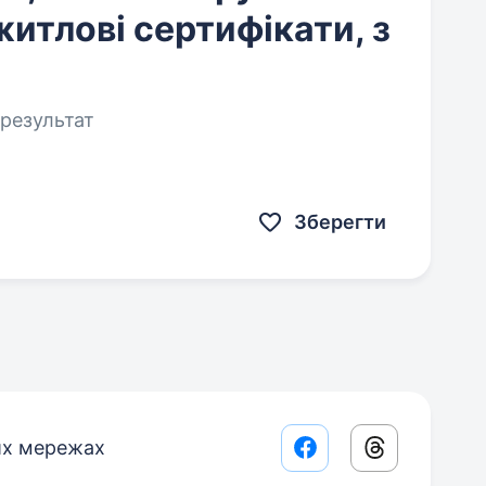
житлові сертифікати, з
 результат
Зберегти
их мережах
Facebook share lin
Threads sha