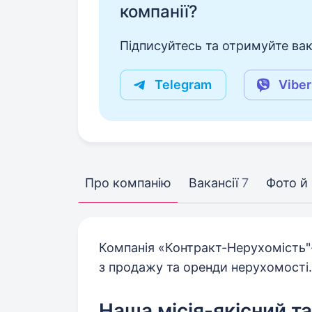
компанії?
Підписуйтесь та отримуйте вакан
Telegram
Viber
Про компанію
Вакансії
7
Фото й 
Компанія «Контракт-Нерухомість"-
з продажу та оренди нерухомості.
Наша місія-якісний т