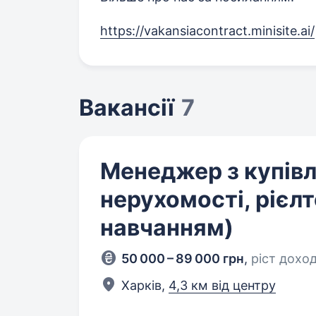
https://vakansiacontract.minisite.ai/
Вакансії
7
Менеджер з купів
нерухомості, рієлт
навчанням)
50 000 – 89 000 грн
,
ріст дохо
Харків,
4,3 км від центру