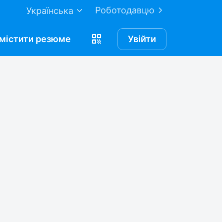
Роботодавцю
Українська
містити
резюме
Увійти