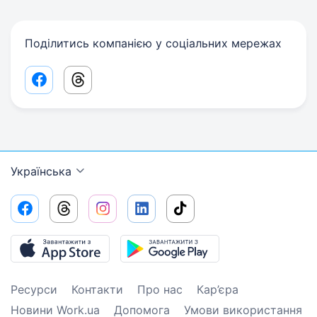
Поділитись компанією у соціальних мережах
Facebook share link
Threads share link
Українська
Ресурси
Контакти
Про нас
Кар’єра
Новини Work.ua
Допомога
Умови використання