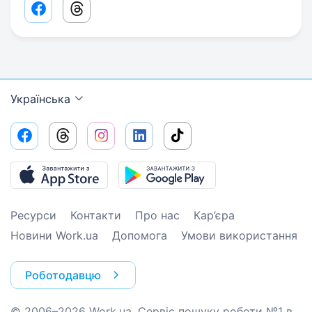
Facebook share link
Threads share link
Українська
Ресурси
Контакти
Про нас
Кар’єра
Новини Work.ua
Допомога
Умови використання
Роботодавцю
© 2006–2026 Work.ua. Сервіс пошуку роботи №1 в