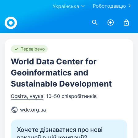
Роботодавцю
Українська
Work.ua
Перевірено
World Data Center for
Geoinformatics and
Sustainable Development
Освіта, наука
, 10–50 співробітників
wdc.org.ua
Хочете дізнаватися про нові
вакансії в цій компанії?