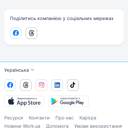
Поділитись компанією у соціальних мережах
Facebook share link
Threads share link
Українська
Ресурси
Контакти
Про нас
Кар’єра
Новини Work.ua
Допомога
Умови використання