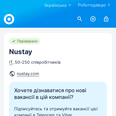
Роботодавцю
Українська
Work.ua
Перевірено
Nustay
IT
, 50–250 співробітників
nustay.com
Хочете дізнаватися про нові
вакансії в цій компанії?
Підписуйтесь та отримуйте вакансії цієї
компанії в Telegram та Viber.