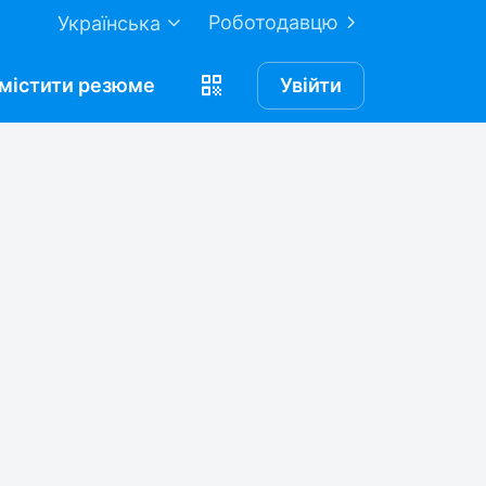
Роботодавцю
Українська
містити
резюме
Увійти