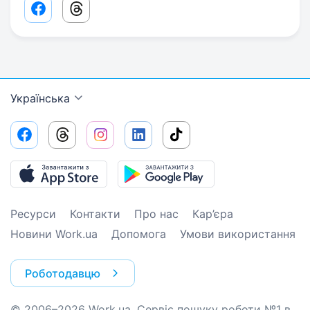
Facebook share link
Threads share link
Українська
Ресурси
Контакти
Про нас
Кар’єра
Новини Work.ua
Допомога
Умови використання
Роботодавцю
© 2006–2026 Work.ua. Сервіс пошуку роботи №1 в