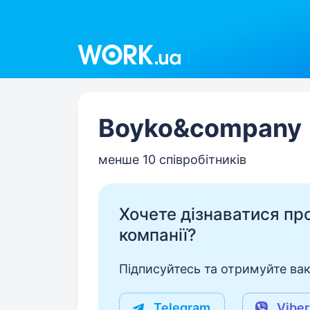
Work.ua
Boyko&company
менше 10 співробітників
Хочете дізнаватися про 
компанії?
Підписуйтесь та отримуйте вакан
Telegram
Viber