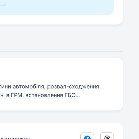
тини автомобіля, розвал-сходження
мні в ГРМ, встановлення ГБО…
их мережах