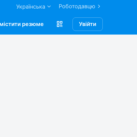
Роботодавцю
Українська
містити
резюме
Увійти