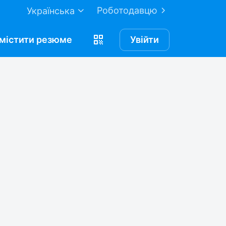
Роботодавцю
Українська
містити
резюме
Увійти