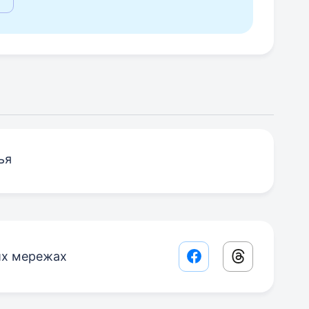
ья
их мережах
Facebook share lin
Threads sha