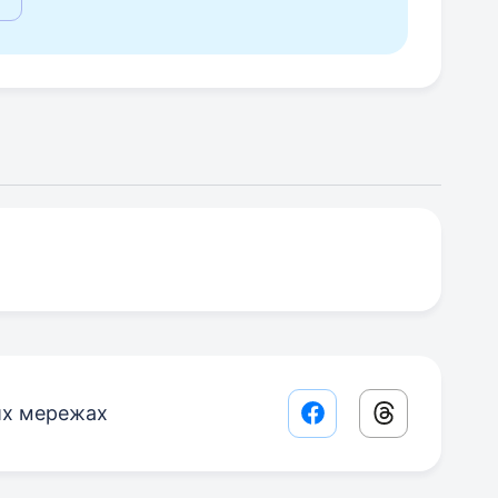
их мережах
Facebook share lin
Threads sha