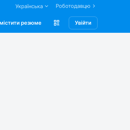
Роботодавцю
Українська
містити
резюме
Увійти