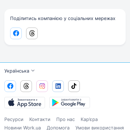
Поділитись компанією у соціальних мережах
Facebook share link
Threads share link
Українська
Ресурси
Контакти
Про нас
Кар’єра
Новини Work.ua
Допомога
Умови використання