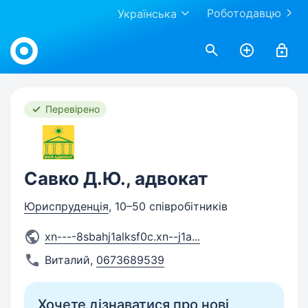
Роботодавцю
Українська
Work.ua
Перевірено
Савко Д.Ю., адвокат
Юриспруденція
, 10–50 співробітників
xn----8sbahj1alksf0c.xn--j1a
...
Виталий
,
0673689539
Хочете дізнаватися про нові