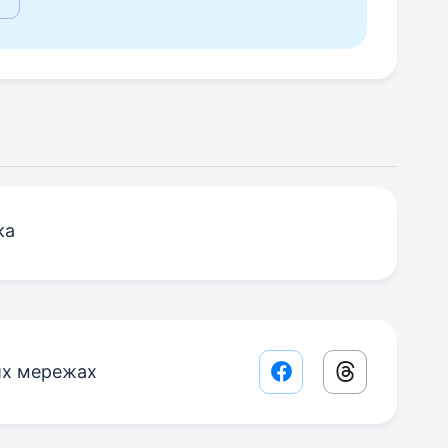
ка
их мережах
Facebook share lin
Threads sha