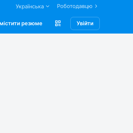
Роботодавцю
Українська
містити
резюме
Увійти