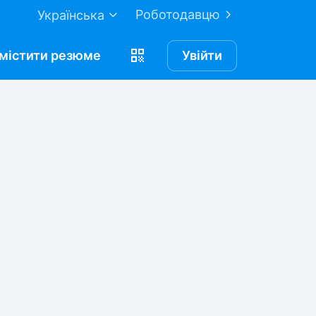
Роботодавцю
Українська
містити
резюме
Увійти