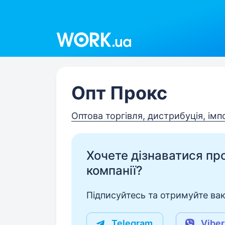
Work.ua
Опт Прокс
Оптова торгівля, дистрибуція, імп
Хочете дізнаватися про 
компанії?
Підписуйтесь та отримуйте вакан
Telegram
Viber