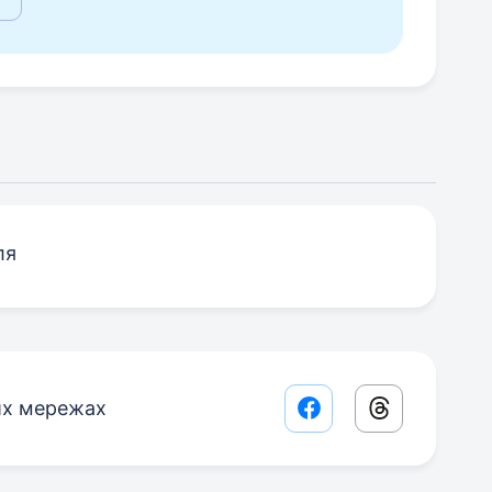
ля
их мережах
Facebook share lin
Threads sha