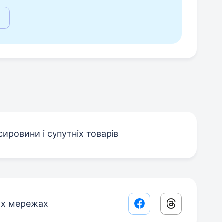
ровини і супутніх товарів
их мережах
Facebook share lin
Threads sha