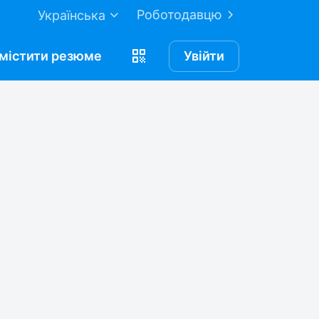
Роботодавцю
Українська
містити
резюме
Увійти