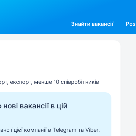
Знайти
вакансії
Роз
В
орт, експорт
, менше 10 співробітників
нові вакансії в цій
сії цієї компанії в Telegram та Viber.