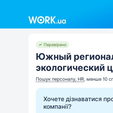
Work.ua
Перевірено
Южный региона
экологический ц
Пошук персоналу, HR
, менше 10 с
Хочете дізнаватися про 
компанії?