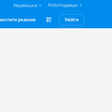
Роботодавцю
Українська
містити
резюме
Увійти