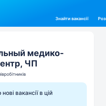
Знайти
вакансії
Роз
льный медико-
ентр, ЧП
півробітників
нові вакансії в цій