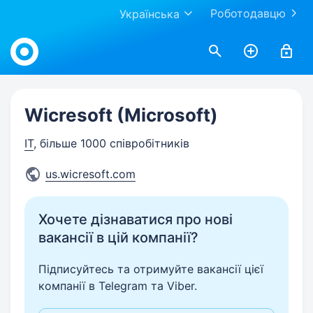
Роботодавцю
Українська
Work.ua
Wicresoft (Microsoft)
IT
, більше 1000 співробітників
us.wicresoft.com
Хочете дізнаватися про нові
вакансії в цій компанії?
Підписуйтесь та отримуйте вакансії цієї
компанії в Telegram та Viber.