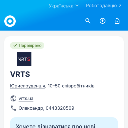
Роботодавцю
Українська
Work.ua
Перевірено
VRTS
Юриспруденція
, 10–50 співробітників
vrts.ua
Олександр
,
0443320509
Хочете дізнаватися про нові