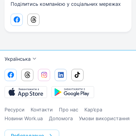
Поділитись компанією у соціальних мережах
Facebook share link
Threads share link
Українська
Ресурси
Контакти
Про нас
Кар’єра
Новини Work.ua
Допомога
Умови використання
Роботодавцю