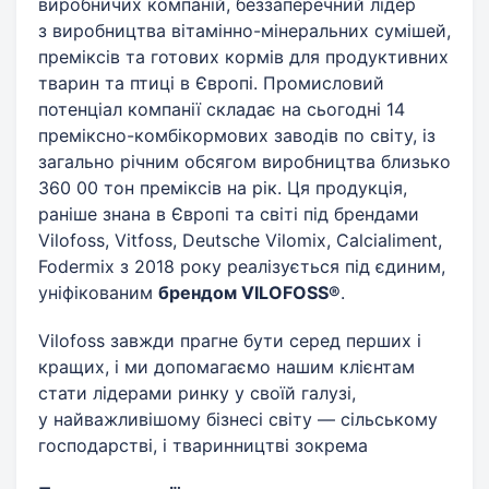
виробничих компаній, беззаперечний лідер
з виробництва вітамінно-мінеральних сумішей,
преміксів та готових кормів для продуктивних
тварин та птиці в Європі. Промисловий
потенціал компанії складає на сьогодні 14
преміксно-комбікормових заводів по світу, із
загально річним обсягом виробництва близько
360 00 тон преміксів на рік. Ця продукція,
раніше знана в Європі та світі під брендами
Vilofoss, Vitfoss, Deutsche Vilomix, Calcialiment,
Fodermix з 2018 року реалізується під єдиним,
уніфікованим
брендом VILOFOSS®
.
Vilofoss завжди прагне бути серед перших і
кращих, і ми допомагаємо нашим клієнтам
стати лідерами ринку у своїй галузі,
у найважливішому бізнесі світу — сільському
господарстві, і тваринництві зокрема