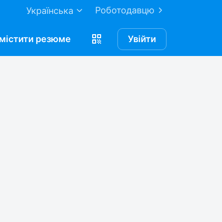
Роботодавцю
Українська
містити
резюме
Увійти