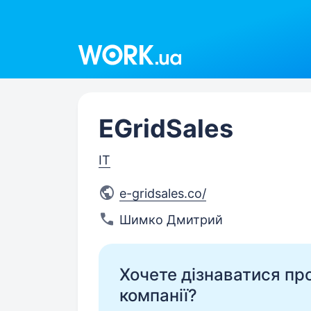
Work.ua
EGridSales
IT
e-gridsales.co/
Шимко Дмитрий
Хочете дізнаватися про 
компанії?