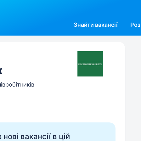
Знайти
вакансії
Роз
х
півробітників
нові вакансії в цій