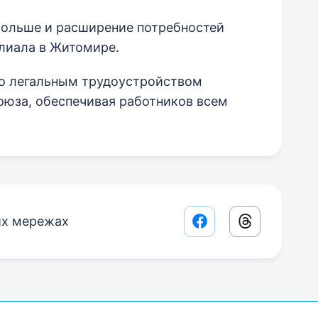
Польше и расширение потребностей
лиала в Житомире.
о легальным трудоустройством
оюза, обеспечивая работников всем
их мережах
Facebook share lin
Threads sha