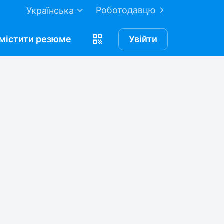
Роботодавцю
Українська
містити
резюме
Увійти