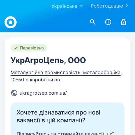
Роботодавцю
Українська
Work.ua
Перевірено
УкрАгроЦепь, ООО
Металургійна промисловість, металообробка
,
10–50 співробітників
ukragrotsep.com.ua/
Хочете дізнаватися про нові
вакансії в цій компанії?
Підписуйтесь та отримуйте вакансії цієї