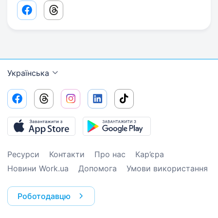
Facebook share link
Threads share link
Українська
Ресурси
Контакти
Про нас
Кар’єра
Новини Work.ua
Допомога
Умови використання
Роботодавцю