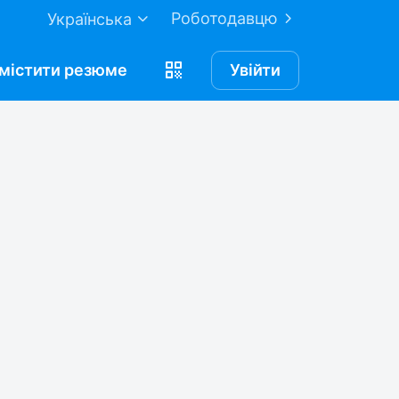
Роботодавцю
Українська
містити
резюме
Увійти