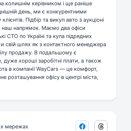
а колишнім керівником і ще раніше
нішній день, ми є конкурентними
клієнтів. Підбір та викуп авто з аукціоні
е наш напрямок. Маємо два офіси
ькі СТО по Україні та купа підрядних
ати свій шлях як з контактного менеджера
дділу продажу. В подальшому є
, дуже хороші заробітні плати, а також
та в компанії WayCars — це комфорт,
не розташування офісу в центрі міста,
их мережах
Facebook share lin
Threads sha