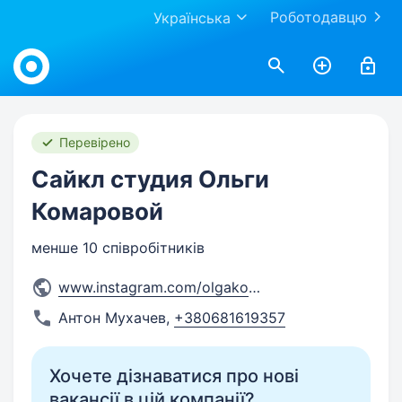
Роботодавцю
Українська
Work.ua
Перевірено
Сайкл студия Ольги
Комаровой
менше 10 співробітників
www.instagram.com/olgakomaro
...
Антон Мухачев
,
+380681619357
Хочете дізнаватися про нові
вакансії в цій компанії?