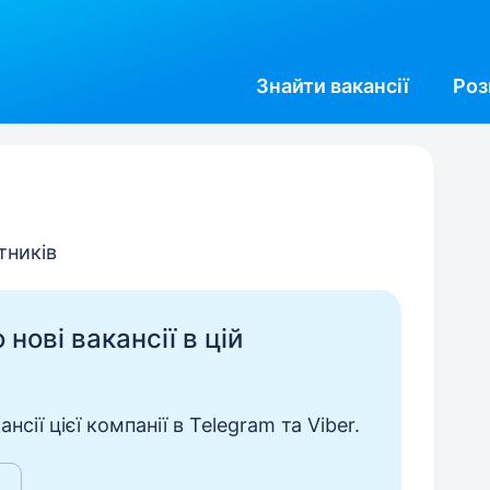
Знайти
вакансії
Роз
тників
нові вакансії в цій
сії цієї компанії в Telegram та Viber.