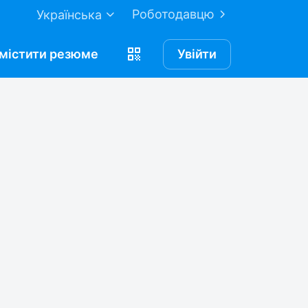
Роботодавцю
Українська
містити
резюме
Увійти