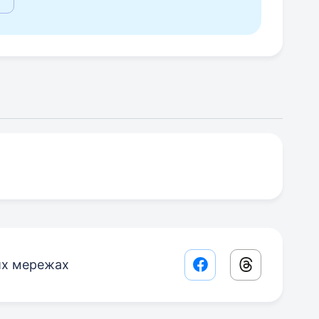
их мережах
Facebook share lin
Threads sha