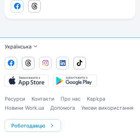
Facebook share link
Threads share link
Українська
Ресурси
Контакти
Про нас
Кар’єра
Новини Work.ua
Допомога
Умови використання
Роботодавцю