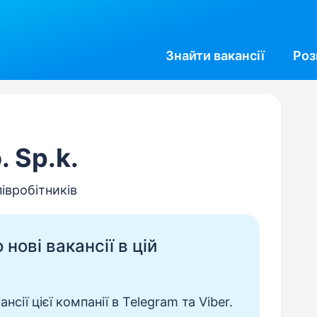
Знайти
вакансії
Роз
. Sp.k.
півробітників
нові вакансії в цій
сії цієї компанії в Telegram та Viber.