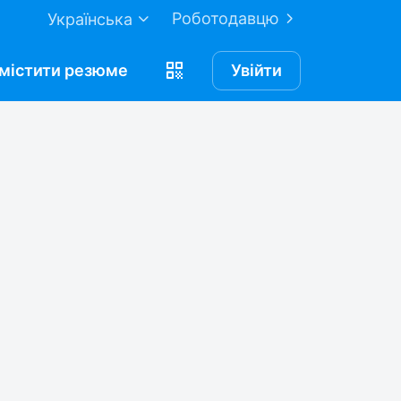
Роботодавцю
Українська
містити
резюме
Увійти