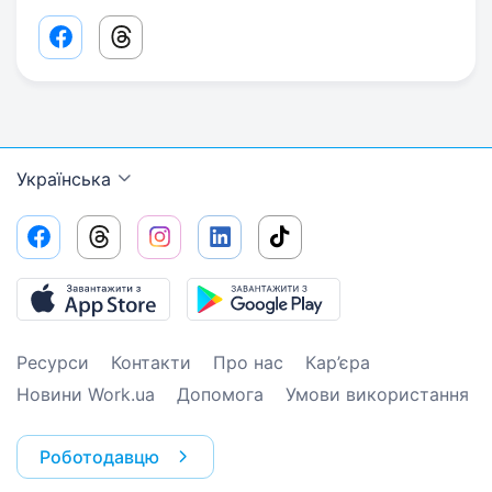
Facebook share link
Threads share link
Українська
Ресурси
Контакти
Про нас
Кар’єра
Новини Work.ua
Допомога
Умови використання
Роботодавцю