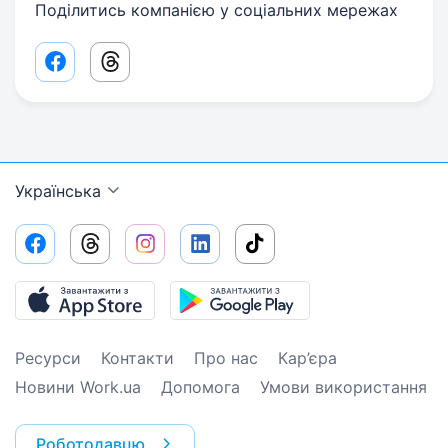
Поділитись компанією у соціальних мережах
Facebook share link
Threads share link
Українська
Ресурси
Контакти
Про нас
Кар’єра
Новини Work.ua
Допомога
Умови використання
Роботодавцю