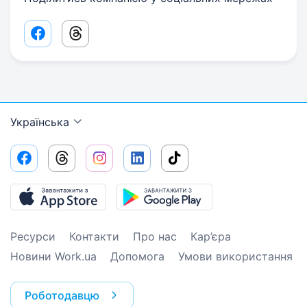
Facebook share link
Threads share link
Українська
Ресурси
Контакти
Про нас
Кар’єра
Новини Work.ua
Допомога
Умови використання
Роботодавцю