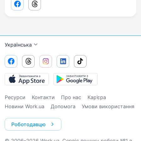
Facebook share link
Threads share link
Українська
Ресурси
Контакти
Про нас
Кар’єра
Новини Work.ua
Допомога
Умови використання
Роботодавцю
© 2006–2026 Work.ua. Сервіс пошуку роботи №1 в