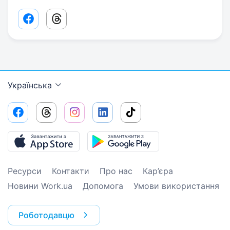
Facebook share link
Threads share link
Українська
Ресурси
Контакти
Про нас
Кар’єра
Новини Work.ua
Допомога
Умови використання
Роботодавцю