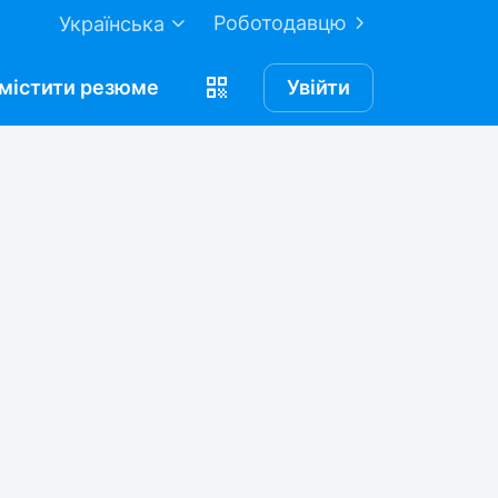
Роботодавцю
Українська
містити
резюме
Увійти