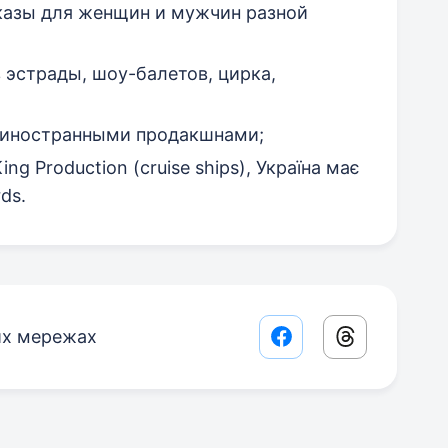
казы для женщин и мужчин разной
эстрады, шоу-балетов, цирка,
 иностранными продакшнами;
ng Production (cruise ships), Україна має
ds.
их мережах
Facebook share lin
Threads sha