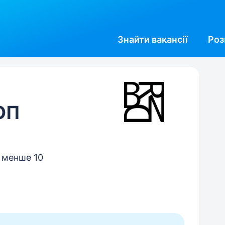
Знайти
вакансії
Роз
ФОП
, менше 10