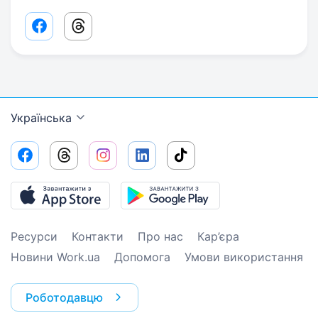
Facebook share link
Threads share link
Українська
Ресурси
Контакти
Про нас
Кар’єра
Новини Work.ua
Допомога
Умови використання
Роботодавцю