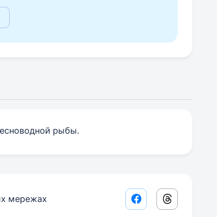
ресноводной рыбы.
их мережах
Facebook share lin
Threads sha