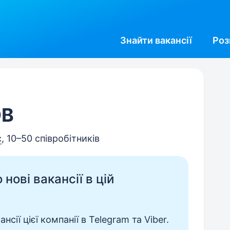
Знайти
вакансії
Роз
ОВ
с
, 10–50 співробітників
нові вакансії в цій
сії цієї компанії в Telegram та Viber.