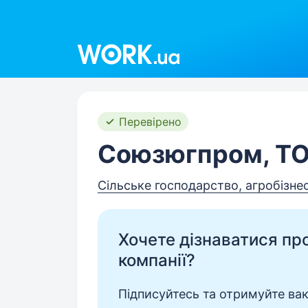
Work.ua
Перевірено
Союзюгпром, Т
Сільське господарство, агробізне
Хочете дізнаватися про 
компанії?
Підписуйтесь та отримуйте вакан