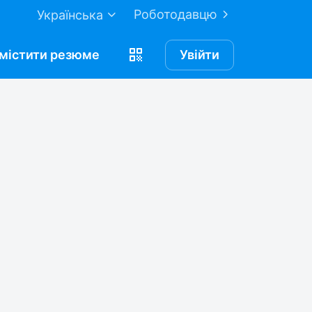
Роботодавцю
Українська
містити
резюме
Увійти